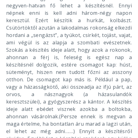
negyven-hatvan fő lehet a készítésnél. Ennyi
népnek enni is kell adni három-négy napon
keresztül. Ezért készítik a hurkát, kolbászt.
Csütörtöktől azután a lakodalmas rokonság elkezdi
hordani a „sengázst”, a tyúkot, csirkét, tojást, vajat,
ami végül is az alapja a szombati evészetnek.
Szokás a készítés ideje alatt, hogy azok a rokonok,
ahonnan a férj is, feleség is egész nap a
készítésnél dolgozik, estére csomagot kap: húst,
süteményt, hiszen nem tudott főzni az asszony
otthon. De csomagot kap más is. Például a pap,
vagy a házasságkötő, aki összeadja az ifjú párt, az
orvos, a násznagyok (a házasulandók
keresztszülei), a gyógyszerész a kántor. A készítés
ideje alatt ebédet visznek azokba a boltokba,
ahonnan vásárolnak.(Persze ennek is megvan a
maga értelme, ha bontatlan áru marad a lagzi után,
el lehet az még adni…….) Ennyit a készítésről