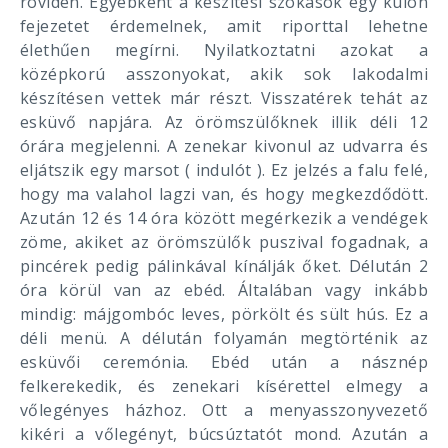
röviden. Egyébként a készítési szokások egy külön
fejezetet érdemelnek, amit riporttal lehetne
élethűen megírni. Nyilatkoztatni azokat a
középkorú asszonyokat, akik sok lakodalmi
készítésen vettek már részt. Visszatérek tehát az
esküvő napjára. Az örömszülőknek illik déli 12
órára megjelenni. A zenekar kivonul az udvarra és
eljátszik egy marsot ( indulót ). Ez jelzés a falu felé,
hogy ma valahol lagzi van, és hogy megkezdődött.
Azután 12 és 14 óra között megérkezik a vendégek
zöme, akiket az örömszülők puszival fogadnak, a
pincérek pedig pálinkával kínálják őket. Délután 2
óra körül van az ebéd. Általában vagy inkább
mindig: májgombóc leves, pörkölt és sült hús. Ez a
déli menü. A délután folyamán megtörténik az
esküvői ceremónia. Ebéd után a násznép
felkerekedik, és zenekari kísérettel elmegy a
vőlegényes házhoz. Ott a menyasszonyvezető
kikéri a vőlegényt, búcsúztatót mond. Azután a