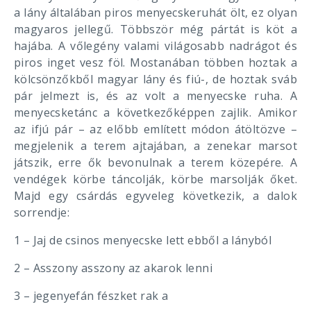
a lány általában piros menyecskeruhát ölt, ez olyan
magyaros jellegű. Többször még pártát is köt a
hajába. A vőlegény valami világosabb nadrágot és
piros inget vesz föl. Mostanában többen hoztak a
kölcsönzőkből magyar lány és fiú-, de hoztak sváb
pár jelmezt is, és az volt a menyecske ruha. A
menyecsketánc a következőképpen zajlik. Amikor
az ifjú pár – az előbb említett módon átöltözve –
megjelenik a terem ajtajában, a zenekar marsot
játszik, erre ők bevonulnak a terem közepére. A
vendégek körbe táncolják, körbe marsolják őket.
Majd egy csárdás egyveleg következik, a dalok
sorrendje:
1 – Jaj de csinos menyecske lett ebből a lányból
2 – Asszony asszony az akarok lenni
3 – jegenyefán fészket rak a