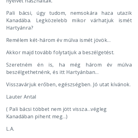
nyelvet használták.
Pali bácsi, úgy tudom, nemsokára haza utazik
Kanadába. Legközelebb mikor várhatjuk ismét
Hartyánra?
Remélem két-három év múlva ismét jövök…
Akkor majd tovább folytatjuk a beszélgetést.
Szeretném én is, ha még három év múlva
beszélgethetnénk, és itt Hartyánban…
Visszavárjuk erőben, egészségben. Jó utat kívánok.
Lauter Antal
( Pali bácsi többet nem jött vissza…végleg
Kanadában pihent meg…)
L.A.