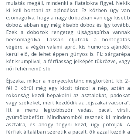
mulatás megáll, mindenki a fiatalokra figyel. Nekik
ki kell bontani az ajándékot. Ez közben úgy van
csomagolva, hogy a nagy dobozban van egy kisebb
doboz, abban egy még kisebb doboz és így tovább.
Ezek a dobozok rengeteg újságpapírba vannak
becsomagolva. Lassan eljutnak a bontogatás
végére, a végén valami apró, kis humoros ajándék
kerül elő, de lehet éppen gúnyos is. Pl.: sárgarépa
két krumplival, a férfiasság jelképét tükrözve, vagy
női fehérnemű stb.
Éjszaka, mikor a menyecsketánc megtörtént, kb. 2-
fél 3 körül még egy kicsit táncol a nép, aztán a
rokonság kezdi bepakolni az asztalokat, padokat
vagy székeket, mert kezdődik az „éjszakai vacsora”.
Itt a menü legtöbbször vadas, pacal, virsli,
gyümölcsbefőtt. Mindháromból tesznek ki minden
asztalra, és ahogy fogyni kezd, úgy pótolják. A
férfiak általában szeretik a pacalt, ők azzal kezdik a