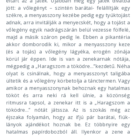
eltart az a játék. Újabban még egy játék divatba
jött: a vőlegényt – szintén barátai- felállítják egy
székre, a menyasszony kezébe pedig egy tyúktojást
adnak, arra invitálják a menyecskét, hogy a tojást a
vőlegény egyik nadrágszárán belül vezesse fölfelé,
majd a másik száron pedig le. Ebben a pikantéria
akkor domborodik ki, mikor a menyasszony keze
(és a tojás) a vőlegény lágyéka, erogén zónája
körül jár éppen. Ide is van a zenekarnak nótája,
mégpedig a „Haragszom a töködre…”kezdetű. Néha
olyat is csinálnak, hogy a menyasszonyt taligába
ültetik és a vőlegény körbetolja a tánctermen. Vagy
amikor a menyasszonynak behoznak egy hatalmas
tököt és arra neki rá kell ülnie, a közönség
ritmusra tapsol, a zenekar itt is a „Haragszom a
töködre…” nótát játssza. Az is szokás még az
éjszaka folyamán, hogy az ifjú pár barátai, fiúk-
lányok ajándékot hoznak be. Ez többnyire egy
hatalmas papírdobozból áll. Ilyenkor a zene a