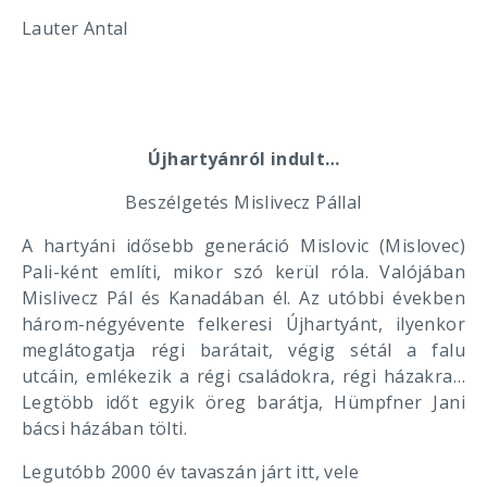
Lauter Antal
Újhartyánról indult…
Beszélgetés Mislivecz Pállal
A hartyáni idősebb generáció Mislovic (Mislovec)
Pali-ként említi, mikor szó kerül róla. Valójában
Mislivecz Pál és Kanadában él. Az utóbbi években
három-négyévente felkeresi Újhartyánt, ilyenkor
meglátogatja régi barátait, végig sétál a falu
utcáin, emlékezik a régi családokra, régi házakra…
Legtöbb időt egyik öreg barátja, Hümpfner Jani
bácsi házában tölti.
Legutóbb 2000 év tavaszán járt itt, vele