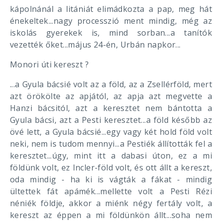
kápolnánál a litániát elimádkozta a pap, meg hát
énekeltek...nagy processzió ment mindig, még az
iskolás gyerekek is, mind sorban...a tanítók
vezették őket...május 24-én, Urbán napkor...
Monori úti kereszt ?
...a Gyula bácsié volt az a föld, az a Zsellérföld, mert
azt örökölte az apjától, az apja azt megvette a
Hanzi bácsitól, azt a keresztet nem bántotta a
Gyula bácsi, azt a Pesti keresztet...a föld később az
övé lett, a Gyula bácsié...egy vagy két hold föld volt
neki, nem is tudom mennyi...a Pestiék állították fel a
keresztet...úgy, mint itt a dabasi úton, ez a mi
földünk volt, ez Incler-föld volt, és ott állt a kereszt,
oda mindig - ha ki is vágták a fákat - mindig
ültettek fát apámék...mellette volt a Pesti Rézi
néniék földje, akkor a miénk négy fertály volt, a
kereszt az éppen a mi földünkön állt...soha nem