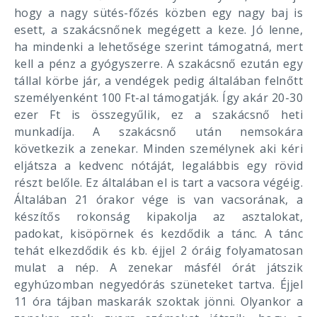
hogy a nagy sütés-főzés közben egy nagy baj is
esett, a szakácsnőnek megégett a keze. Jó lenne,
ha mindenki a lehetősége szerint támogatná, mert
kell a pénz a gyógyszerre. A szakácsnő ezután egy
tállal körbe jár, a vendégek pedig általában felnőtt
személyenként 100 Ft-al támogatják. Így akár 20-30
ezer Ft is összegyűlik, ez a szakácsnő heti
munkadíja. A szakácsnő után nemsokára
következik a zenekar. Minden személynek aki kéri
eljátsza a kedvenc nótáját, legalábbis egy rövid
részt belőle. Ez általában el is tart a vacsora végéig.
Általában 21 órakor vége is van vacsorának, a
készítős rokonság kipakolja az asztalokat,
padokat, kisöpörnek és kezdődik a tánc. A tánc
tehát elkezdődik és kb. éjjel 2 óráig folyamatosan
mulat a nép. A zenekar másfél órát játszik
egyhúzomban negyedórás szüneteket tartva. Éjjel
11 óra tájban maskarák szoktak jönni. Olyankor a