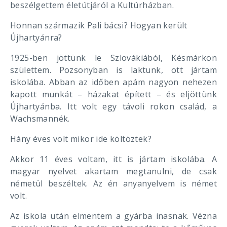
beszélgettem életútjáról a Kultúrházban.
Honnan származik Pali bácsi? Hogyan került
Újhartyánra?
1925-ben jöttünk le Szlovákiából, Késmárkon
születtem. Pozsonyban is laktunk, ott jártam
iskolába. Abban az időben apám nagyon nehezen
kapott munkát – házakat épített – és eljöttünk
Újhartyánba. Itt volt egy távoli rokon család, a
Wachsmannék.
Hány éves volt mikor ide költöztek?
Akkor 11 éves voltam, itt is jártam iskolába. A
magyar nyelvet akartam megtanulni, de csak
németül beszéltek. Az én anyanyelvem is német
volt.
Az iskola után elmentem a gyárba inasnak. Vézna