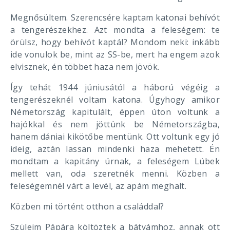
Megnősültem. Szerencsére kaptam katonai behívót
a tengerészekhez. Azt mondta a feleségem: te
örülsz, hogy behívót kaptál? Mondom neki: inkább
ide vonulok be, mint az SS-be, mert ha engem azok
elvisznek, én többet haza nem jövök.
Így tehát 1944 júniusától a háború végéig a
tengerészeknél voltam katona. Úgyhogy amikor
Németország kapitulált, éppen úton voltunk a
hajókkal és nem jöttünk be Németországba,
hanem dániai kikötőbe mentünk. Ott voltunk egy jó
ideig, aztán lassan mindenki haza mehetett. Én
mondtam a kapitány úrnak, a feleségem Lübek
mellett van, oda szeretnék menni. Közben a
feleségemnél várt a levél, az apám meghalt.
Közben mi történt otthon a családdal?
Szüleim Pápára költöztek a bátyámhoz, annak ott