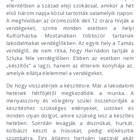
ellentétben a század eleji szokással, amikor a hét
első három napja közül tartották valamelyik napon.
A meghívóban az örömszülők déli 12 órára hívják a
vendégeket, szinte minden esetben a helyi
Kultúrházba. Mostanában többször tartanak
lakodalmakat vendéglőkben. Az egyik hely a Tamás
vendéglő, de nem ritka, hogy Hernádon tartják a
Szluka féle vendéglőben. Ebben az esetben nem
„készítős” a lagzi, hanem az étterem konyhája az,
amelyik ellátja élelemmel a vendégeket.
De hogy visszatérjek a készítésre. Már a lakodalom
hetének hétfőjétől megkezdődik a munka. A
menyasszony és vőlegény szülei összehordják a
készítéshez szükséges edényeket, üstöket és
minden olyan dolgot, amire szükség lesz a készítés
hetében. Szerdán levágják a disznókat, hurkát,
kolbászt készít a húsokat, pedig előkészítik
szombatra. Egy átlagos hartyáni lagzinál akár