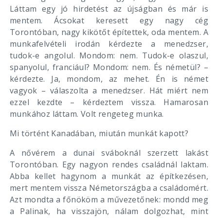
Láttam egy jó hirdetést az újságban és már is
mentem. Ácsokat keresett egy nagy cég
Torontóban, nagy kikötőt építettek, oda mentem. A
munkafelvételi irodán kérdezte a menedzser,
tudok-e angolul. Mondom: nem. Tudok-e olaszul,
spanyolul, franciául? Mondom: nem. És németül? –
kérdezte. Ja, mondom, az mehet. Én is német
vagyok – válaszolta a menedzser. Hát miért nem
ezzel kezdte – kérdeztem vissza. Hamarosan
munkához láttam. Volt rengeteg munka.
Mi történt Kanadában, miután munkát kapott?
A nővérem a dunai sváboknál szerzett lakást
Torontóban. Egy nagyon rendes családnál laktam.
Abba kellet hagynom a munkát az építkezésen,
mert mentem vissza Németországba a családomért.
Azt mondta a főnököm a művezetőnek: mondd meg
a Palinak, ha visszajön, nálam dolgozhat, mint