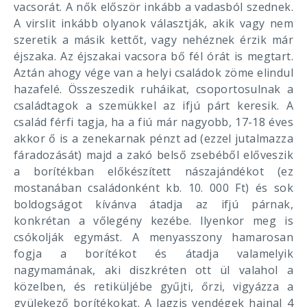
vacsorát. A nők először inkább a vadasból szednek.
A virslit inkább olyanok választják, akik vagy nem
szeretik a másik kettőt, vagy nehéznek érzik már
éjszaka. Az éjszakai vacsora bő fél órát is megtart.
Aztán ahogy vége van a helyi családok zöme elindul
hazafelé. Összeszedik ruháikat, csoportosulnak a
családtagok a szemükkel az ifjú párt keresik. A
család férfi tagja, ha a fiú már nagyobb, 17-18 éves
akkor ő is a zenekarnak pénzt ad (ezzel jutalmazza
fáradozását) majd a zakó belső zsebéből előveszik
a borítékban előkészített nászajándékot (ez
mostanában családonként kb. 10. 000 Ft) és sok
boldogságot kívánva átadja az ifjú párnak,
konkrétan a vőlegény kezébe. Ilyenkor meg is
csókolják egymást. A menyasszony hamarosan
fogja a borítékot és átadja valamelyik
nagymamának, aki diszkréten ott ül valahol a
közelben, és retiküljébe gyűjti, őrzi, vigyázza a
gyülekező borítékokat. A lagzis vendégek hajnal 4