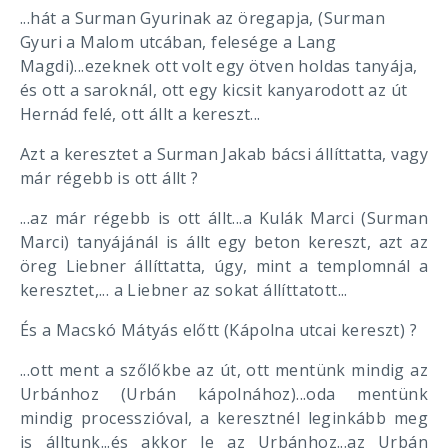
...hát a Surman Gyurinak az öregapja, (Surman
Gyuri a Malom utcában, felesége a Lang
Magdi)...ezeknek ott volt egy ötven holdas tanyája,
és ott a saroknál, ott egy kicsit kanyarodott az út
Hernád felé, ott állt a kereszt...
Azt a keresztet a Surman Jakab bácsi állíttatta, vagy
már régebb is ott állt ?
...az már régebb is ott állt...a Kulák Marci (Surman
Marci) tanyájánál is állt egy beton kereszt, azt az
öreg Liebner állíttatta, úgy, mint a templomnál a
keresztet,... a Liebner az sokat állíttatott...
És a Macskó Mátyás előtt (Kápolna utcai kereszt) ?
...ott ment a szőlőkbe az út, ott mentünk mindig az
Urbánhoz (Urbán kápolnához)...oda mentünk
mindig processzióval, a keresztnél leginkább meg
is álltunk...és akkor le az Urbánhoz...az Urbán