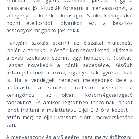
zenekar csak gyors számokat játszik, hogy a
maskarák jól kitudják forgatni a menyasszonyt, a
vőlegényt, a közeli rokonságot. Szoktak magukkal
hozni ételhordót, olyankor ezt a készítős
asszonyok megpakolják nekik.
Hartyáni szokás szerint az éjszakai mulatozás
idején a zenekar először keringővel kezd, eljátszik
a sváb szokások szerint egy hopszot is (polkát)
Lassan növekedik a nóták sebessége. Később
aztán jöhetnek a foxok, cigánynóták, gyorspolkák
is. Ha a vendégek nehezen melegednek bele a
mulatásba a zenekar többször visszatér a
keringőhöz, az olyan közönségcsalogató
táncokhoz. És amikor legtöbben táncolnak, akkor
lehet indítani a mulattatást. Éjjel 2-3 óra között –
aztán még az éjjeli vacsora előtt- menyecsketánc
van.
A menyasszony és a vőlegény haza megy átöltözni,