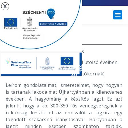
X
ÚJHARTYÁN
HAGYOMÁNYŐRZÉS
Helyi szokásaink
Lagzi Újhartyánban a 20. Század utolsó éveiben
(Belső használatra és az utókornak)
Leírom gondolataimat, ismereteimet, hogy hogyan
is tartanak lakodalmat Újhartyánban a kilencvenes
években. A hagyomány a készítős lagzi. Ez azt
jelenti, hogy a kb. 300-350 fős vendégseregnek a
rokonság készíti el az ennivalót a lagzira egy
fogadott szakácsnő irányításával. Hartyánban a
lagzit minden esetben szombaton tartják,