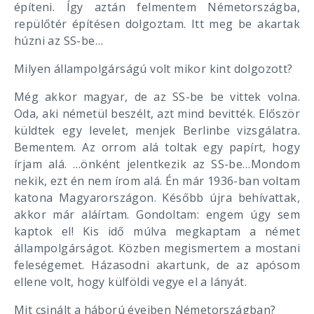
építeni. Így aztán felmentem Németországba,
repülőtér építésen dolgoztam. Itt meg be akartak
húzni az SS-be…
Milyen állampolgárságú volt mikor kint dolgozott?
Még akkor magyar, de az SS-be be vittek volna.
Oda, aki németül beszélt, azt mind bevitték. Először
küldtek egy levelet, menjek Berlinbe vizsgálatra.
Bementem. Az orrom alá toltak egy papírt, hogy
írjam alá. …önként jelentkezik az SS-be…Mondom
nekik, ezt én nem írom alá. Én már 1936-ban voltam
katona Magyarországon. Később újra behívattak,
akkor már aláírtam. Gondoltam: engem úgy sem
kaptok el! Kis idő múlva megkaptam a német
állampolgárságot. Közben megismertem a mostani
feleségemet. Házasodni akartunk, de az apósom
ellene volt, hogy külföldi vegye el a lányát.
Mit csinált a háború éveiben Németországban?