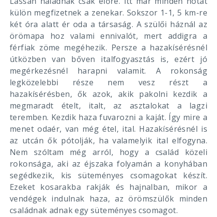
Lassan haladnak csak előre. Itt már minden nótát
külön megfizetnek a zenekar. Sokszor 1-1, 5 km-re
két óra alatt ér oda a társaság. A szülői háznál az
örömapa hoz valami ennivalót, mert addigra a
férfiak zöme megéhezik. Persze a hazakísérésnél
útközben van bőven italfogyasztás is, ezért jó
megérkezésnél harapni valamit. A rokonság
legközelebbi része nem vesz részt a
hazakísérésben, ők azok, akik pakolni kezdik a
megmaradt ételt, italt, az asztalokat a lagzi
teremben. Kezdik haza fuvarozni a kaját. Így mire a
menet odaér, van még étel, ital. Hazakísérésnél is
az utcán ők pótolják, ha valamelyik ital elfogyna.
Nem szóltam még arról, hogy a család közeli
rokonsága, aki az éjszaka folyamán a konyhában
segédkezik, kis süteményes csomagokat készít.
Ezeket kosarakba rakják és hajnalban, mikor a
vendégek indulnak haza, az örömszülők minden
családnak adnak egy süteményes csomagot.