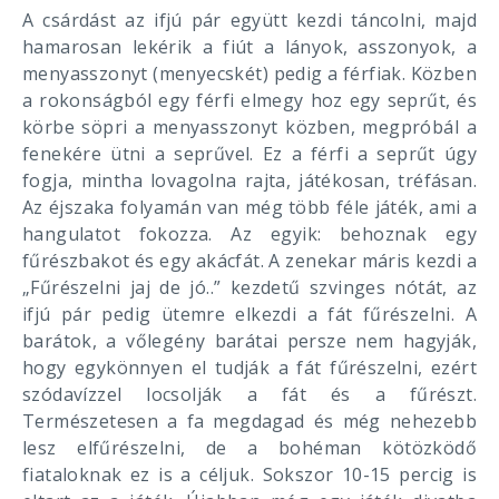
A csárdást az ifjú pár együtt kezdi táncolni, majd
hamarosan lekérik a fiút a lányok, asszonyok, a
menyasszonyt (menyecskét) pedig a férfiak. Közben
a rokonságból egy férfi elmegy hoz egy seprűt, és
körbe söpri a menyasszonyt közben, megpróbál a
fenekére ütni a seprűvel. Ez a férfi a seprűt úgy
fogja, mintha lovagolna rajta, játékosan, tréfásan.
Az éjszaka folyamán van még több féle játék, ami a
hangulatot fokozza. Az egyik: behoznak egy
fűrészbakot és egy akácfát. A zenekar máris kezdi a
„Fűrészelni jaj de jó..” kezdetű szvinges nótát, az
ifjú pár pedig ütemre elkezdi a fát fűrészelni. A
barátok, a vőlegény barátai persze nem hagyják,
hogy egykönnyen el tudják a fát fűrészelni, ezért
szódavízzel locsolják a fát és a fűrészt.
Természetesen a fa megdagad és még nehezebb
lesz elfűrészelni, de a bohéman kötözködő
fiataloknak ez is a céljuk. Sokszor 10-15 percig is