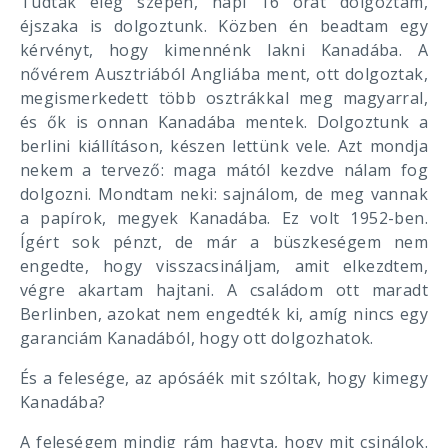
Tudtak elég szépen, napi 16 órát dolgoztam,
éjszaka is dolgoztunk. Közben én beadtam egy
kérvényt, hogy kimennénk lakni Kanadába. A
nővérem Ausztriából Angliába ment, ott dolgoztak,
megismerkedett több osztrákkal meg magyarral,
és ők is onnan Kanadába mentek. Dolgoztunk a
berlini kiállításon, készen lettünk vele. Azt mondja
nekem a tervező: maga mától kezdve nálam fog
dolgozni. Mondtam neki: sajnálom, de meg vannak
a papírok, megyek Kanadába. Ez volt 1952-ben.
Ígért sok pénzt, de már a büszkeségem nem
engedte, hogy visszacsináljam, amit elkezdtem,
végre akartam hajtani. A családom ott maradt
Berlinben, azokat nem engedték ki, amíg nincs egy
garanciám Kanadából, hogy ott dolgozhatok.
És a felesége, az apósáék mit szóltak, hogy kimegy
Kanadába?
A feleségem mindig rám hagyta, hogy mit csinálok.