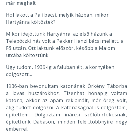
már meghalt.
Hol lakott a Pali bácsi, melyik házban, mikor
Hartyánra költöztek?
Mikor idejöttünk Hartyánra, az első házunk a
Telepóczki ház volt a Pekker Hanzi bácsi mellett, a
Fő utcán. Ott laktunk először, később a Malom
utcába költöztünk.
Úgy tudom, 1939-ig a faluban élt, a környéken
dolgozott…
1936-ban bevonultam katonának Örkény Táborba
a lovas huszárokhoz. Tizenhat hónapig voltam
katona, akkor az apám reklamált, már öreg volt,
alig tudott dolgozni. A katonaságnál is dolgoztam,
építettem. Dolgoztam inárcsi szőlőbirtokosnak,
építettünk Dabason, minden felé…többnyire négy
emberrel.