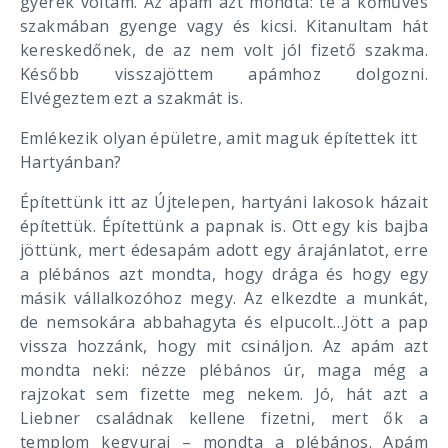
gyerek voltam. Az apám azt mondta: te a kőműves
szakmában gyenge vagy és kicsi. Kitanultam hát
kereskedőnek, de az nem volt jól fizető szakma.
Később visszajöttem apámhoz dolgozni.
Elvégeztem ezt a szakmát is.
Emlékezik olyan épületre, amit maguk építettek itt
Hartyánban?
Építettünk itt az Újtelepen, hartyáni lakosok házait
építettük. Építettünk a papnak is. Ott egy kis bajba
jöttünk, mert édesapám adott egy árajánlatot, erre
a plébános azt mondta, hogy drága és hogy egy
másik vállalkozóhoz megy. Az elkezdte a munkát,
de nemsokára abbahagyta és elpucolt…Jött a pap
vissza hozzánk, hogy mit csináljon. Az apám azt
mondta neki: nézze plébános úr, maga még a
rajzokat sem fizette meg nekem. Jó, hát azt a
Liebner családnak kellene fizetni, mert ők a
templom kegyurai – mondta a plébános. Apám