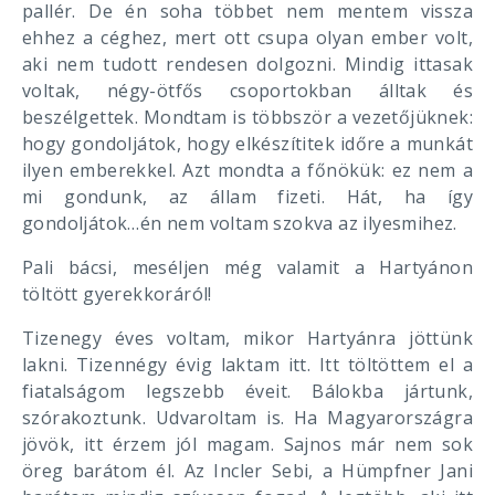
pallér. De én soha többet nem mentem vissza
ehhez a céghez, mert ott csupa olyan ember volt,
aki nem tudott rendesen dolgozni. Mindig ittasak
voltak, négy-ötfős csoportokban álltak és
beszélgettek. Mondtam is többször a vezetőjüknek:
hogy gondoljátok, hogy elkészítitek időre a munkát
ilyen emberekkel. Azt mondta a főnökük: ez nem a
mi gondunk, az állam fizeti. Hát, ha így
gondoljátok…én nem voltam szokva az ilyesmihez.
Pali bácsi, meséljen még valamit a Hartyánon
töltött gyerekkoráról!
Tizenegy éves voltam, mikor Hartyánra jöttünk
lakni. Tizennégy évig laktam itt. Itt töltöttem el a
fiatalságom legszebb éveit. Bálokba jártunk,
szórakoztunk. Udvaroltam is. Ha Magyarországra
jövök, itt érzem jól magam. Sajnos már nem sok
öreg barátom él. Az Incler Sebi, a Hümpfner Jani