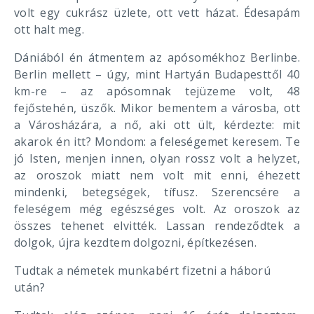
volt egy cukrász üzlete, ott vett házat. Édesapám
ott halt meg.
Dániából én átmentem az apósomékhoz Berlinbe.
Berlin mellett – úgy, mint Hartyán Budapesttől 40
km-re – az apósomnak tejüzeme volt, 48
fejőstehén, üszők. Mikor bementem a városba, ott
a Városházára, a nő, aki ott ült, kérdezte: mit
akarok én itt? Mondom: a feleségemet keresem. Te
jó Isten, menjen innen, olyan rossz volt a helyzet,
az oroszok miatt nem volt mit enni, éhezett
mindenki, betegségek, tífusz. Szerencsére a
feleségem még egészséges volt. Az oroszok az
összes tehenet elvitték. Lassan rendeződtek a
dolgok, újra kezdtem dolgozni, építkezésen.
Tudtak a németek munkabért fizetni a háború
után?