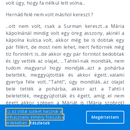
volt úgy, hogy fa nélkül lett volna...
Hernád felé nem volt máshol kereszt ?
...ott nem volt, csak a Surman kereszt...a Mária
kápolnánál mindig volt egy öreg asszony, akinél a
kápolna kulcsa volt, akkor még be is dobtak egy
pár fillért, de most nem lehet, mert feltörnék még
tíz forintért is...de akkor egy pár forintot bedobtak
és így vették az olajat, ...Tahtel-nak mondták, nem
tudom magyarul hogy mondják...azt a pohárba
betették, meggyújtották és akkor égett...valami
gyertya féle volt..."Tahtl", úgy mondták...az olajat
bele tették a pohárba, akkor azt a Tahtl-t
beletették, meggyújtották és égett, amíg el nem
égett...akkor szépen a Máriát is (Mária szobrot)
felöltözték, szép ruhát varrtak is neki, szép terítő
Ez az oldal sütiket használ a
is volt...voltak olyan időszakok, hogy kimentünk a
felhasználói élmény fokozása
Megértettem
érdekében.
Részletek
Mária kápolnához, akkor mindenki bement, az