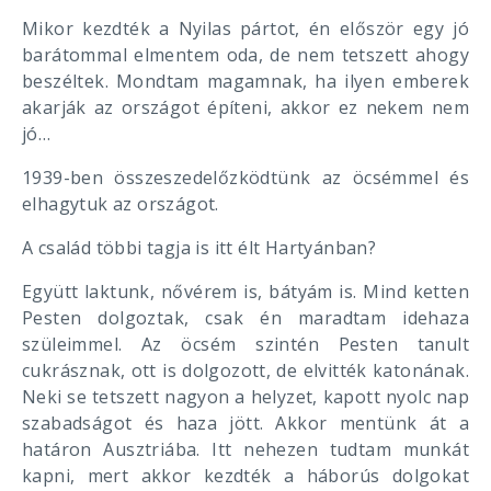
Mikor kezdték a Nyilas pártot, én először egy jó
barátommal elmentem oda, de nem tetszett ahogy
beszéltek. Mondtam magamnak, ha ilyen emberek
akarják az országot építeni, akkor ez nekem nem
jó…
1939-ben összeszedelőzködtünk az öcsémmel és
elhagytuk az országot.
A család többi tagja is itt élt Hartyánban?
Együtt laktunk, nővérem is, bátyám is. Mind ketten
Pesten dolgoztak, csak én maradtam idehaza
szüleimmel. Az öcsém szintén Pesten tanult
cukrásznak, ott is dolgozott, de elvitték katonának.
Neki se tetszett nagyon a helyzet, kapott nyolc nap
szabadságot és haza jött. Akkor mentünk át a
határon Ausztriába. Itt nehezen tudtam munkát
kapni, mert akkor kezdték a háborús dolgokat