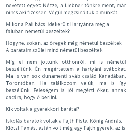
nevetett egyet: Nézze, a Liebner tönkre ment, már
nincs aki fizessen. Végül megcsináltuk a munkát.
Mikor a Pali bácsi idekerült Hartyánra még a
faluban németül beszéltek?
Hogyne, sokan, az öregek még németül beszéltek.
A barátaim szülei mind németül beszéltek.
Míg el nem jöttünk otthonról, mi is németül
beszéltünk. Én megértettem a hartyáni svábokat.
Ma is van sok dunamenti sváb család Kanadában,
Torontóban. Ha találkozom velük, ma is így
beszélünk. Feleségem is jól megérti őket, annak
dacára, hogy ő berlini.
Kik voltak a gyerekkori barátai?
Iskolás barátok voltak a Fajth Pista, Kőnig András,
Klötzl Tamás, aztán volt még egy Fajth gyerek, az is