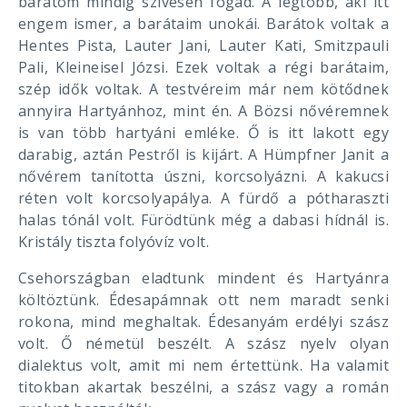
barátom mindig szívesen fogad. A legtöbb, aki itt
engem ismer, a barátaim unokái. Barátok voltak a
Hentes Pista, Lauter Jani, Lauter Kati, Smitzpauli
Pali, Kleineisel Józsi. Ezek voltak a régi barátaim,
szép idők voltak. A testvéreim már nem kötődnek
annyira Hartyánhoz, mint én. A Bözsi nővéremnek
is van több hartyáni emléke. Ő is itt lakott egy
darabig, aztán Pestről is kijárt. A Hümpfner Janit a
nővérem tanította úszni, korcsolyázni. A kakucsi
réten volt korcsolyapálya. A fürdő a pótharaszti
halas tónál volt. Fürödtünk még a dabasi hídnál is.
Kristály tiszta folyóvíz volt.
Csehországban eladtunk mindent és Hartyánra
költöztünk. Édesapámnak ott nem maradt senki
rokona, mind meghaltak. Édesanyám erdélyi szász
volt. Ő németül beszélt. A szász nyelv olyan
dialektus volt, amit mi nem értettünk. Ha valamit
titokban akartak beszélni, a szász vagy a román