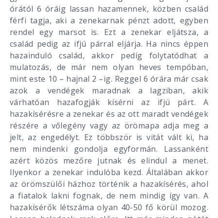
órától 6 óráig lassan hazamennek, közben család
férfi tagja, aki a zenekarnak pénzt adott, egyben
rendel egy marsot is. Ezt a zenekar eljátsza, a
család pedig az ifjú párral eljárja. Ha nincs éppen
hazainduló család, akkor pedig folytatódhat a
mulatozás, de már nem olyan heves tempóban,
mint este 10 – hajnal 2 –ig. Reggel 6 órára már csak
azok a vendégek maradnak a lagziban, akik
várhatóan hazafogják kísérni az ifjú párt. A
hazakísérésre a zenekar és az ott maradt vendégek
részére a vőlegény vagy az örömapa adja meg a
jelt, az engedélyt. Ez többször is vitát vált ki, ha
nem mindenki gondolja egyformán. Lassanként
azért közös mezőre jutnak és elindul a menet.
Ilyenkor a zenekar indulóba kezd. Általában akkor
az örömszülői házhoz történik a hazakísérés, ahol
a fiatalok lakni fognak, de nem mindig így van. A
hazakísérők létszáma olyan 40-50 fő körül mozog.