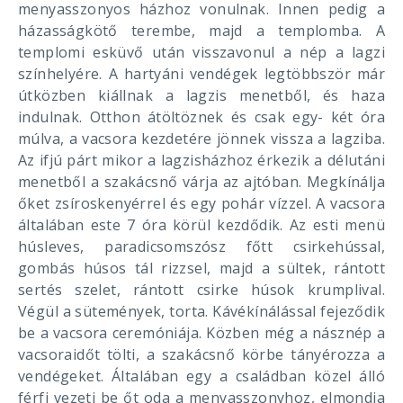
menyasszonyos házhoz vonulnak. Innen pedig a
házasságkötő terembe, majd a templomba. A
templomi esküvő után visszavonul a nép a lagzi
színhelyére. A hartyáni vendégek legtöbbször már
útközben kiállnak a lagzis menetből, és haza
indulnak. Otthon átöltöznek és csak egy- két óra
múlva, a vacsora kezdetére jönnek vissza a lagziba.
Az ifjú párt mikor a lagzisházhoz érkezik a délutáni
menetből a szakácsnő várja az ajtóban. Megkínálja
őket zsíroskenyérrel és egy pohár vízzel. A vacsora
általában este 7 óra körül kezdődik. Az esti menü
húsleves, paradicsomszósz főtt csirkehússal,
gombás húsos tál rizzsel, majd a sültek, rántott
sertés szelet, rántott csirke húsok krumplival.
Végül a sütemények, torta. Kávékínálással fejeződik
be a vacsora ceremóniája. Közben még a násznép a
vacsoraidőt tölti, a szakácsnő körbe tányérozza a
vendégeket. Általában egy a családban közel álló
férfi vezeti be őt oda a menyasszonyhoz, elmondja