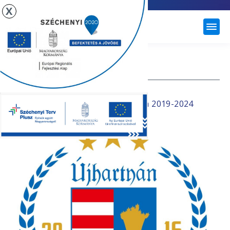
X
ÚJHARTYÁN
SPORT
Újhartyán Város Sportkoncepciója 2019-2024