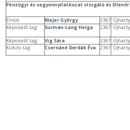
Pénzügyi és vagyonnyilatkozat vizsgáló és Ellenőr
Elnök:
Majer György
2367
Újhart
Képviselő tag:
Surman-Lang Helga
2367
Újhart
Képviselő tag:
Vig Sára
2367
Újhart
Külsős tag:
Csernáné Derdák Éva
2367
Újhart