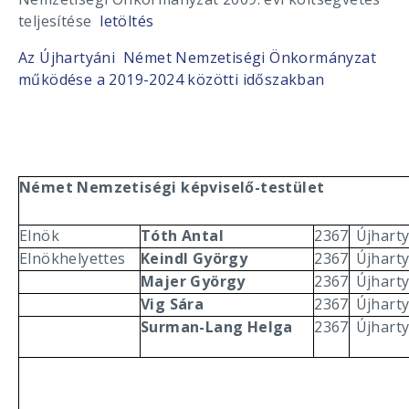
teljesítése
letöltés
Az Újhartyáni Német Nemzetiségi Önkormányzat
működése a 2019-2024 közötti időszakban
Német Nemzetiségi képviselő-testület
Elnök
Tóth Antal
2367
Újhart
Elnökhelyettes
Keindl György
2367
Újhart
Majer György
2367
Újhart
Vig Sára
2367
Újhart
Surman-Lang Helga
2367
Újhart