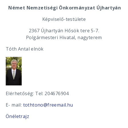
Német Nemzetiségi Önkormányzat Újhartyán
Képviselő-testülete
2367 Újhartyán Hősök tere 5-7.
Polgármesteri Hivatal, nagyterem
Tóth Antal elnök
Elérhetőség: Tel: 204676904
E- mail:
tothtono@freemail.hu
Önéletrajz