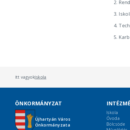
2. Rend
3. Iskol
4. Tech
5. Karb
Itt vagyok:
Iskola
ÖNKORMÁNYZAT
INTÉZM
Iskola
Óvoda
Újhartyán Város
Bölcsöde
Önkormányzata
Művelődés