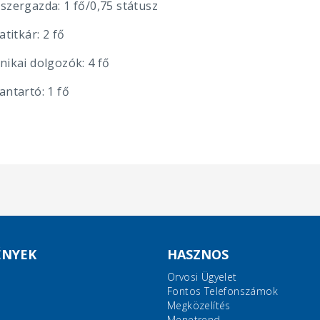
szergazda: 1 fő/0,75 státusz
atitkár: 2 fő
nikai dolgozók: 4 fő
antartó: 1 fő
ÉNYEK
HASZNOS
Orvosi Ügyelet
Fontos Telefonszámok
Megközelítés
Menetrend