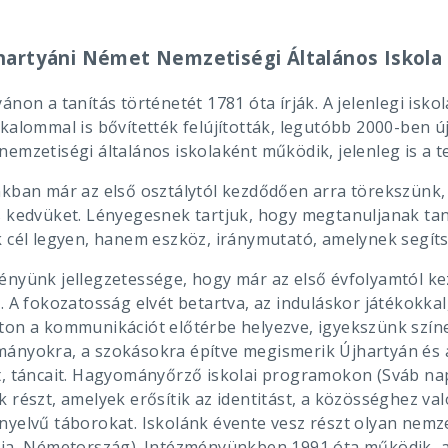
hartyáni Német Nemzetiségi Általános Iskol
ánon a tanítás történetét 1781 óta írják. A jelenlegi isko
kalommal is bővítették felújították, legutóbb 2000-ben új
emzetiségi általános iskolaként működik, jelenleg is a t
nkban már az első osztálytól kezdődően arra törekszünk,
s kedvüket. Lényegesnek tartjuk, hogy megtanuljanak tan
 cél legyen, hanem eszköz, iránymutató, amelynek segítsé
ényünk jellegzetessége, hogy már az első évfolyamtól ke
. A fokozatosság elvét betartva, az induláskor játékokkal,
ton a kommunikációt előtérbe helyezve, igyekszünk színe
ányokra, a szokásokra építve megismerik Újhartyán és a
t, táncait. Hagyományőrző iskolai programokon (Sváb nap
k részt, amelyek erősítik az identitást, a közösséghez v
nyelvű táborokat. Iskolánk évente vesz részt olyan nemz
ria, Németország). Intézményünkben 1991 óta működik, a