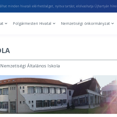
lhat minden hivatali elérhetőséget, nyitva tartást, elolvashatja Újhartyán hírei
at
Polgármesteri Hivatal
Nemzetiségi önkormányzat
OLA
Nemzetiségi Általános Iskola