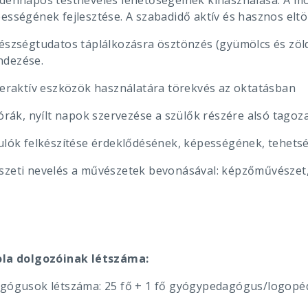
ndennapos testnevelés lehetőségeinek kihasználása. A m
ességének fejlesztése. A szabadidő aktív és hasznos eltö
gészségtudatos táplálkozásra ösztönzés (gyümölcs és zö
dezése.
nteraktív eszközök használatára törekvés az oktatásban
 órák, nyílt napok szervezése a szülők részére alsó tagoz
nulók felkészítése érdeklődésének, képességének, tehets
szeti nevelés a művészetek bevonásával: képzőművészet, 
ola dolgozóinak létszáma:
agógusok létszáma: 25 fő + 1 fő gyógypedagógus/logopé