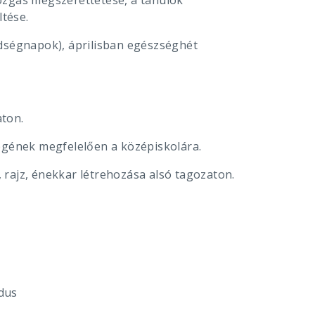
ozgás megszerettetése, a tanulók
ltése.
ldségnapok), áprilisban egészséghét
aton.
égének megfelelően a középiskolára.
rajz, énekkar létrehozása alsó tagozaton.
dus