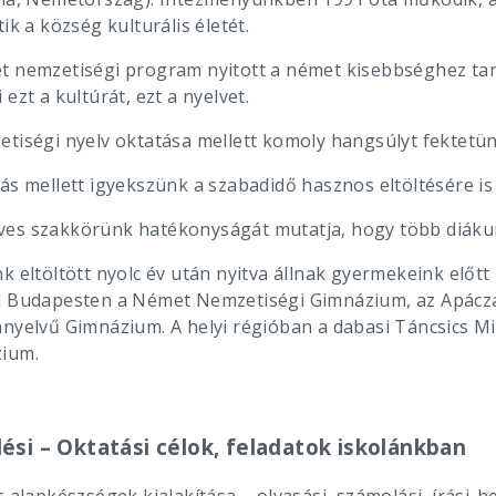
tik a község kulturális életét.
t nemzetiségi program nyitott a német kisebbséghez tar
 ezt a kultúrát, ezt a nyelvet.
etiségi nyelv oktatása mellett komoly hangsúlyt fektetün
ás mellett igyekszünk a szabadidő hasznos eltöltésére is 
es szakkörünk hatékonyságát mutatja, hogy több diákun
nk eltöltött nyolc év után nyitva állnak gyermekeink elő
l Budapesten a Német Nemzetiségi Gimnázium, az Apácza
nnyelvű Gimnázium. A helyi régióban a dabasi Táncsics Mi
ium.
ési – Oktatási célok, feladatok iskolánkban