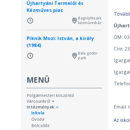
Újhartyáni Termelői és
Kézműves piac
Tovább 
Bagolyfészek
kézművesház
Újhart
OM: 03
Piknik Mozi: István, a király
(1984)
Cím: 23
Béla gödör
park
Igazga
Igazgat
MENÜ
Telefo
+363
Polgármesteri köszöntő
Városunkról
Email:
Intézmények
Iskola
Óvoda
Az isko
Bölcsőde