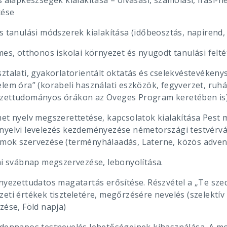
s alapkészségek kialakítása – olvasási, számolási, írási
tése
s tanulási módszerek kialakítása (időbeosztás, napirend,
emes, otthonos iskolai környezet és nyugodt tanulási fel
ztalati, gyakorlatorientált oktatás és cselekvéstevékeny
elem óra” (korabeli használati eszközök, fegyverzet, ruh
zettudományos órákon az Öveges Program keretében is
met nyelv megszerettetése, kapcsolatok kialakítása Pest 
nyelvi levelezés kezdeményezése németországi testvérv
mok szervezése (terményhálaadás, Laterne, közös advent
lai svábnap megszervezése, lebonyolítása.
rnyezettudatos magatartás erősítése. Részvétel a „Te sz
zeti értékek tiszteletére, megőrzésére nevelés (szelektí
zése, Föld napja)