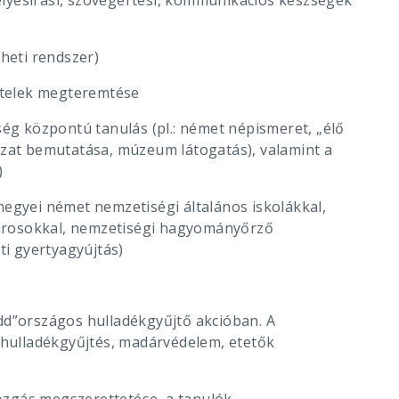
-helyesírási, szövegértési, kommunikációs készségek
 heti rendszer)
tételek megteremtése
ség központú tanulás (pl.: német népismeret, „élő
ázat bemutatása, múzeum látogatás), valamint a
)
megyei német nemzetiségi általános iskolákkal,
árosokkal, nemzetiségi hagyományőrző
i gyertyagyújtás)
edd”országos hulladékgyűjtő akcióban. A
v hulladékgyűjtés, madárvédelem, etetők