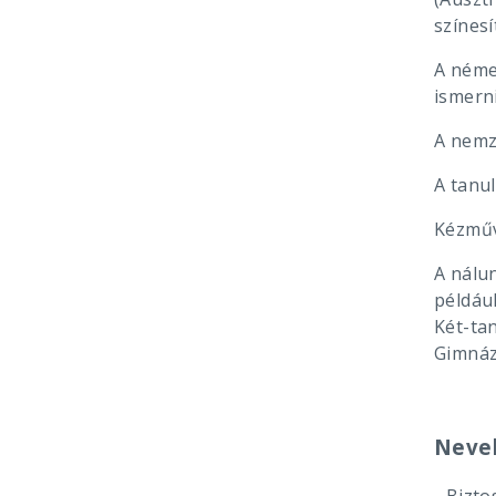
színesí
A néme
ismerni
A nemz
A tanul
Kézműv
A nálu
példáu
Két-ta
Gimnáz
Nevel