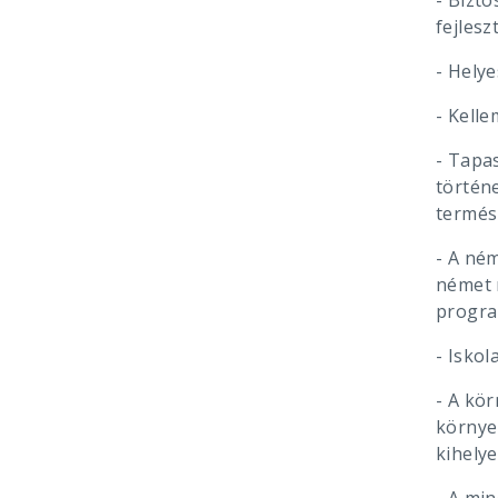
- Bizto
fejlesz
- Helye
- Kell
- Tapas
történ
termés
- A né
német 
progra
- Isko
- A kö
környe
kihelye