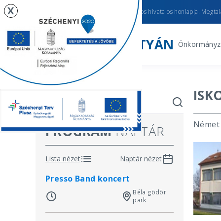
X
Újhartyán
város hivatalos honlapja. Megtalá
ÚJHARTYÁN
Önkormányz
ISK
Német 
PROGRAM
NAPTÁR
Lista nézet
Naptár nézet
Presso Band koncert
Béla gödör
park