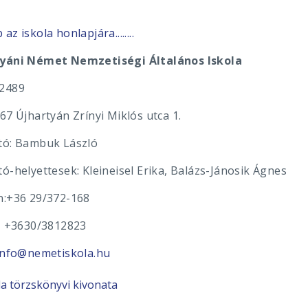
az iskola honlapjára........
yáni Német Nemzetiségi Általános Iskola
2489
67 Újhartyán Zrínyi Miklós utca 1.
tó: Bambuk László
ó-helyettesek: Kleineisel Erika, Balázs-Jánosik Ágnes
n:+36 29/372-168
0/3812823
info@nemetiskola.hu
la törzskönyvi kivonata