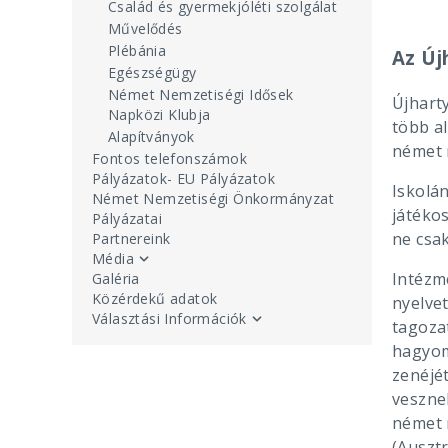
Család és gyermekjóléti szolgálat
Művelődés
Plébánia
Az Új
Egészségügy
Német Nemzetiségi Idősek
Újharty
Napközi Klubja
több al
Alapítványok
német n
Fontos telefonszámok
Pályázatok- EU Pályázatok
Iskolá
Német Nemzetiségi Önkormányzat
játéko
Pályázatai
ne csak
Partnereink
Média
Intézm
Galéria
Közérdekű adatok
nyelvet
Választási Információk
tagoza
hagyom
zenéjé
veszne
német 
(Auszt