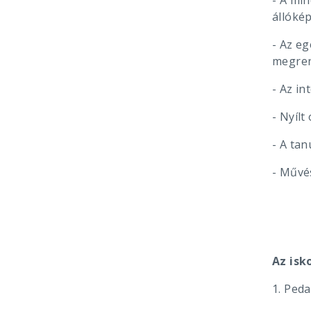
- A mi
állókép
- Az e
megren
- Az i
- Nyílt
- A ta
- Művé
Az isk
1. Ped