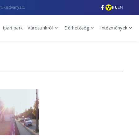
t, kiadványait.
HU
EN
Ipari park
Városunkról
Elérhetőség
Intézmények