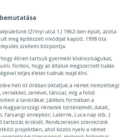
a bemutatása
laépületünk (Zrínyi utca 1.) 1962-ben épült, azóta
ult meg építészeti nívódíjat kapott. 1998 óta
elepülés szellemi központja.
 hogy ébren tartsuk gyermeki kíváncsiságukat,
ulni. Fontos, hogy az általuk megszerzett tudás
gével teljes életet tudnak majd élni.
zdve heti öt órában oktatjuk a német nemzetiségi
 versekkel, zenével, tánccal, míg a felső
síteni a tanórákat. Játékos formában a
 magyarországi németek történelmét, dalait,
, farsangi ünnepkör, Laterne, Luca nap stb…)
aló tartozás érzését. Rendszeresen szervezünk
etközi projektben, ahol közös nyelv a német
 nemzetiségi tánccsoport, melynek fellépései