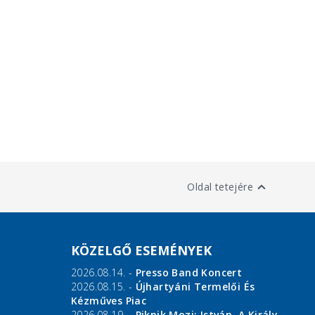
Oldal tetejére
KÖZELGŐ ESEMÉNYEK
2026.08.14. -
Presso Band Koncert
2026.08.15. -
Újhartyáni Termelői És
Kézműves Piac
2026.08.19. -
Piknik Mozi: István, A Király