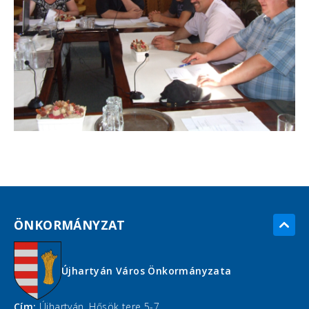
ÖNKORMÁNYZAT
Újhartyán Város Önkormányzata
Cím:
Újhartyán, Hősök tere 5-7.