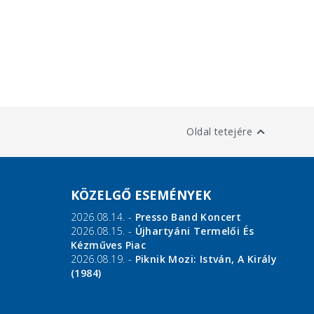
Oldal tetejére
KÖZELGŐ ESEMÉNYEK
2026.08.14. -
Presso Band Koncert
2026.08.15. -
Újhartyáni Termelői És
Kézműves Piac
2026.08.19. -
Piknik Mozi: István, A Király
(1984)