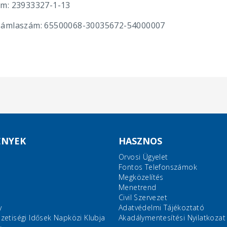
m: 23933327-1-13
ámlaszám: 65500068-30035672-54000007
ÉNYEK
HASZNOS
Orvosi Ügyelet
Fontos Telefonszámok
Megközelítés
Menetrend
Civil Szervezet
y
Adatvédelmi Tájékoztató
etiségi Idősek Napközi Klubja
Akadálymentesítési Nyilatkozat