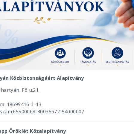
yán Közbiztonságáért Alapítvány
hartyán, Fő u.21.
m: 18699416-1-13
szám:65500068-30035672-54000007
epp Öröklét Közalapítvány