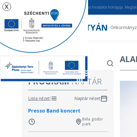
X
Újhartyán
város hivatalos honlapja. Megtalá
ÚJHARTYÁN
Önkormányz
ALA
PROGRAM
NAPTÁR
Lista nézet
Naptár nézet
Presso Band koncert
Béla gödör
park