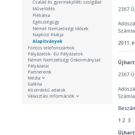
Család és gyermekjóléti szolgálat
Művelődés
2367 Új
Plébánia
Egészségügy
Adószá
Német Nemzetiségi Idősek
Számla
Napközi Klubja
Alapítványok
2011. 
Fontos telefonszámok
Pályázatok- EU Pályázatok
Német Nemzetiségi Önkormányzat
Újhart
Pályázatai
Partnereink
2367 Új
Média
Galéria
Adószá
Közérdekű adatok
Számla
Választási Információk
Beszám
1
2
3
Újhar