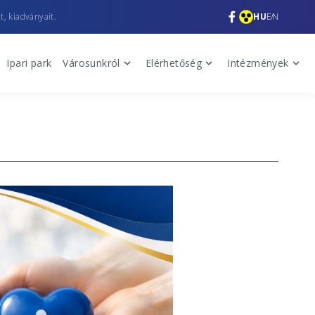
t, kiadványait.
HU
EN
Ipari park
Városunkról
Elérhetőség
Intézmények