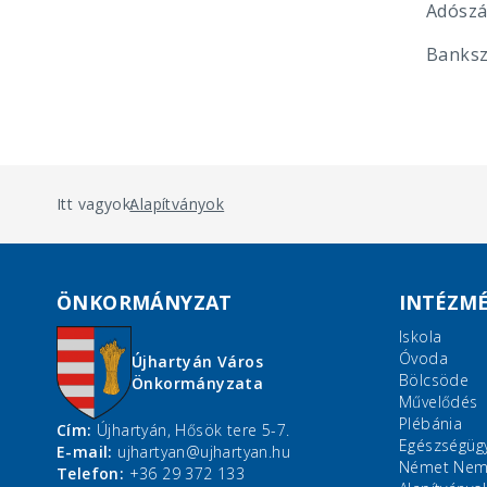
Adószá
Banksz
Itt vagyok:
Alapítványok
ÖNKORMÁNYZAT
INTÉZM
Iskola
Óvoda
Újhartyán Város
Bölcsöde
Önkormányzata
Művelődés
Plébánia
Cím:
Újhartyán, Hősök tere 5-7.
Egészségüg
E-mail:
ujhartyan@ujhartyan.hu
Német Nemz
Telefon:
+36 29 372 133