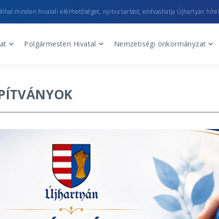
lhat minden hivatali elérhetőséget, nyitva tartást, elolvashatja Újhartyán hírei
at
Polgármesteri Hivatal
Nemzetiségi önkormányzat
PÍTVÁNYOK