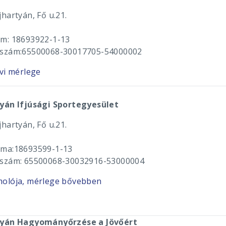
hartyán, Fő u.21.
m: 18693922-1-13
szám:65500068-30017705-54000002
évi mérlege
yán Ifjúsági Sportegyesület
hartyán, Fő u.21.
ma:18693599-1-13
szám: 65500068-30032916-53000004
olója, mérlege bővebben
tyán Hagyományőrzése a Jövőért