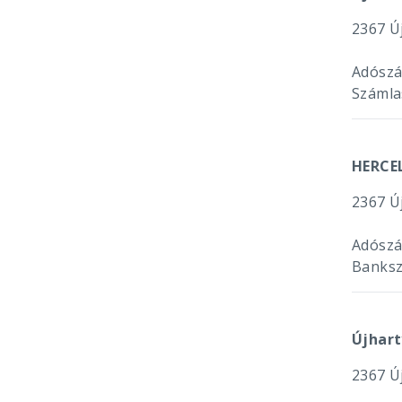
2367 Új
Adószá
Számla
HERCE
2367 Új
Adószá
Banksz
Újhart
2367 Új