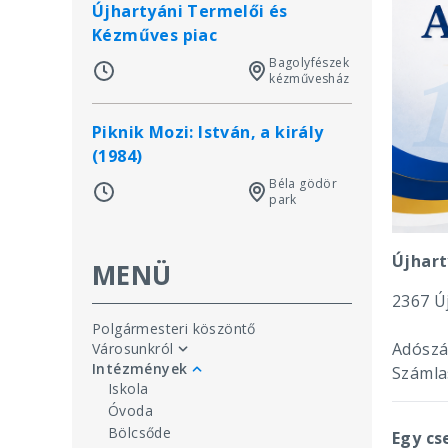
Újhartyáni Termelői és
Kézműves piac
Bagolyfészek
kézművesház
Piknik Mozi: István, a király
(1984)
Béla gödör
park
Újhart
MENÜ
2367 Új
Polgármesteri köszöntő
Adószá
Városunkról
Intézmények
Számla
Iskola
Óvoda
Bölcsőde
Egy cs