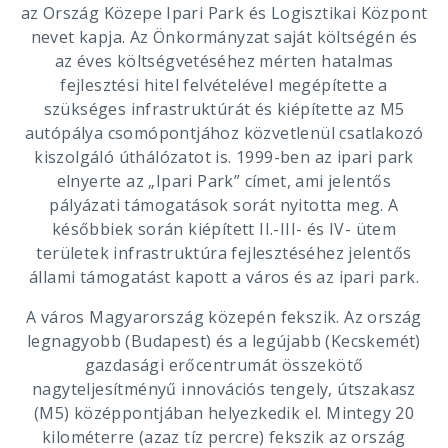
az Ország Közepe Ipari Park és Logisztikai Központ
nevet kapja. Az Önkormányzat saját költségén és
az éves költségvetéséhez mérten hatalmas
fejlesztési hitel felvételével megépítette a
szükséges infrastruktúrát és kiépítette az M5
autópálya csomópontjához közvetlenül csatlakozó
kiszolgáló úthálózatot is. 1999-ben az ipari park
elnyerte az „Ipari Park” címet, ami jelentős
pályázati támogatások sorát nyitotta meg. A
későbbiek során kiépített II.-III- és IV- ütem
területek infrastruktúra fejlesztéséhez jelentős
állami támogatást kapott a város és az ipari park.
A város Magyarország közepén fekszik. Az ország
legnagyobb (Budapest) és a legújabb (Kecskemét)
gazdasági erőcentrumát összekötő
nagyteljesítményű innovációs tengely, útszakasz
(M5) középpontjában helyezkedik el. Mintegy 20
kilométerre (azaz tíz percre) fekszik az ország