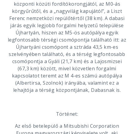
központi közúti fordítókorongjától, az M0-ás
körgyűrűtől, és a „nagyvilág kapujától”, a Liszt
Ferenc nemzetközi repülőtértől (38 km). A dabasi
járás egyik legjobb forgalmi helyzetű települése
Újhartyán, hiszen az M5-ös autópálya egyik
legfontosabb térségi csomópontja található itt: az
Újhartyáni csomópont a sztráda 43,5 km-es
szelvényében található, és a térség legfontosabb
csomópontja a Gyáli (21,7 km) és a Lajosmizsei
(67,3 km) között, mivel közvetlen forgalmi
kapcsolatot teremt az M 4-es számú autópálya
(Albertirsa, Szolnok) irányába, valamint ez a
lehajtója a térség központjának, Dabasnak is.
Történet:
Az első betelepülő a Mitsubishi Corporation
Europa magyarországi képviselete volt, aki