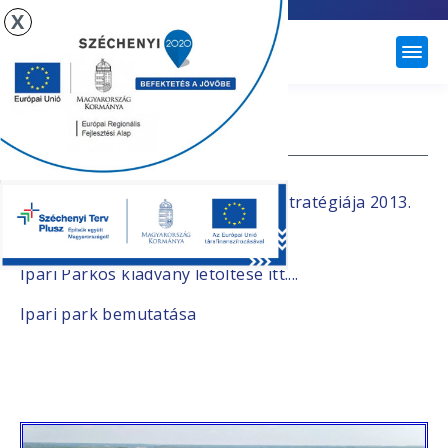
X
ÚJHARTYÁN
IPARI PARK
Újhartyán Ipari park Befektetési stratégiája 2013.
letöltése itt...
Ipari Parkos kiadvány letöltése itt....
Ipari park bemutatása