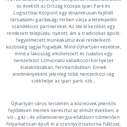
es évektől az Ország Közepe Ipari Park és
Logisztikai Központ egy dinamikusan fejlődő
társadalmi-gazdasági térben várja a letelepedni
szándékozó partnereket. Az ide érkezőket egy
rendezett település; nyitott, ám a tradíciókat ápoló;
fegyelmezett munkakultúrával rendelkező
közösség tagjai fogadják. Mind Újhartyán vezetése,
mind a lakosság elkötelezett és tudatos egy
nemzetközi színvonalú vállalkozói környezet
kialakításában, fenntartásában. Ennek
eredményeként jelenleg több nemzetközi cég
székhelye az ipari park. stb…
Újhartyán város területén a közművek jelentős
fejlődésen mentek keresztül az elmúlt években, a
víz-, gáz-, és villamosenergia-ellátáson túlmenően
folyamatosan épült ki a szennyvízcsatorna-hálózat,