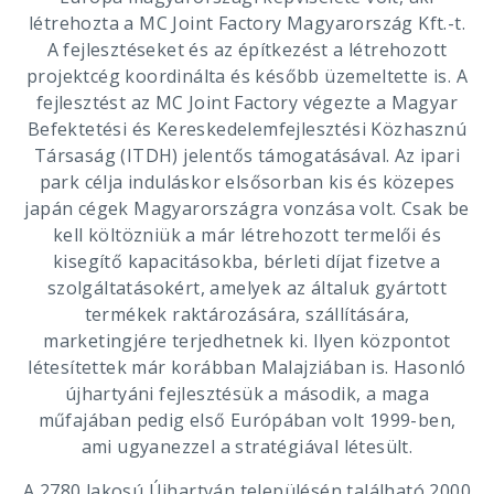
létrehozta a MC Joint Factory Magyarország Kft.-t.
A fejlesztéseket és az építkezést a létrehozott
projektcég koordinálta és később üzemeltette is. A
fejlesztést az MC Joint Factory végezte a Magyar
Befektetési és Kereskedelemfejlesztési Közhasznú
Társaság (ITDH) jelentős támogatásával. Az ipari
park célja induláskor elsősorban kis és közepes
japán cégek Magyarországra vonzása volt. Csak be
kell költözniük a már létrehozott termelői és
kisegítő kapacitásokba, bérleti díjat fizetve a
szolgáltatásokért, amelyek az általuk gyártott
termékek raktározására, szállítására,
marketingjére terjedhetnek ki. Ilyen központot
létesítettek már korábban Malajziában is. Hasonló
újhartyáni fejlesztésük a második, a maga
műfajában pedig első Európában volt 1999-ben,
ami ugyanezzel a stratégiával létesült.
A 2780 lakosú Újhartyán településén található 2000