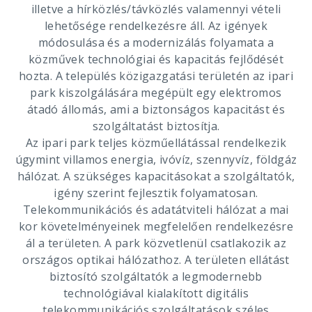
illetve a hírközlés/távközlés valamennyi vételi
lehetősége rendelkezésre áll. Az igények
módosulása és a modernizálás folyamata a
közművek technológiai és kapacitás fejlődését
hozta. A település közigazgatási területén az ipari
park kiszolgálására megépült egy elektromos
átadó állomás, ami a biztonságos kapacitást és
szolgáltatást biztosítja.
Az ipari park teljes közműellátással rendelkezik
úgymint villamos energia, ivóvíz, szennyvíz, földgáz
hálózat. A szükséges kapacitásokat a szolgáltatók,
igény szerint fejlesztik folyamatosan.
Telekommunikációs és adatátviteli hálózat a mai
kor követelményeinek megfelelően rendelkezésre
ál a területen. A park közvetlenül csatlakozik az
országos optikai hálózathoz. A területen ellátást
biztosító szolgáltatók a legmodernebb
technológiával kialakított digitális
telekommunikációs szolgáltatások széles