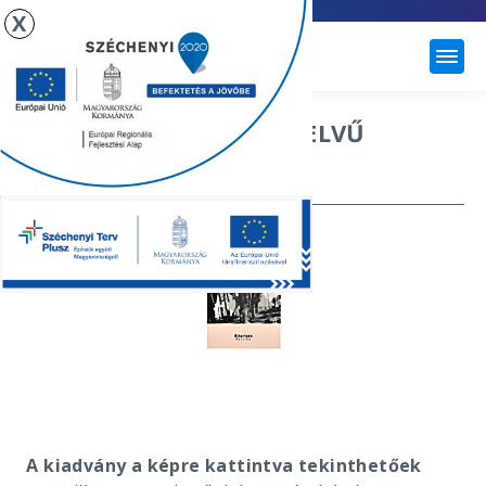
X
ÚJHARTYÁN
ÚJHARTYÁN NÉMET NYELVŰ
KIADVÁNYBAN
A kiadvány a képre kattintva tekinthetőek