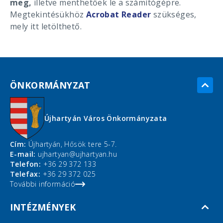
meg,
illetve menthetőek le a számítógépre.
Megtekintésükhöz
Acrobat Reader
szükséges,
mely itt letölthető.
ÖNKORMÁNYZAT
Újhartyán Város Önkormányzata
Cím:
Újhartyán, Hősök tere 5-7.
E-mail:
ujhartyan@ujhartyan.hu
Telefon:
+36 29 372 133
Telefax:
+36 29 372 025
További információ
INTÉZMÉNYEK