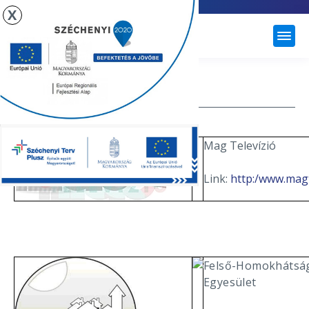
X
ÚJHARTYÁN
LINKTÁR
Mag Televízió
Link:
http:/www.magt
Felső-Homokhátság 
Egyesület