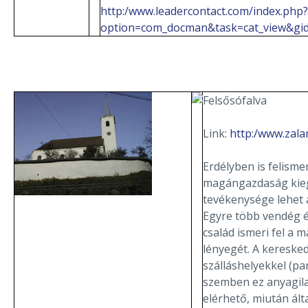
http:/www.leadercontact.com/index.php?
option=com_docman&task=cat_view&gi
Felsősófalva
Link:
http:/www.zala
Erdélyben is felisme
magángazdaság kie
tevékenysége lehet 
Egyre több vendég 
család ismeri fel a 
lényegét. A kereske
szálláshelyekkel (pan
szemben ez anyagi
elérhető, miután ált