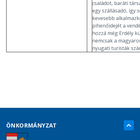
családot, baráti tár
egy szállásadó, így
kevesebb alkalmazko
pihenőidejét a vend
hozzá még Erdély k
nemcsak a magyaror
nyugati turisták szá
ÖNKORMÁNYZAT