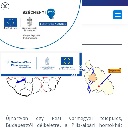
X
ÚJHARTYÁN
MEGKÖZELÍTÉS
Újhartyán egy Pest vármegyei település,
Budapesttől délkeletre, a Pilis-alpári homokhát