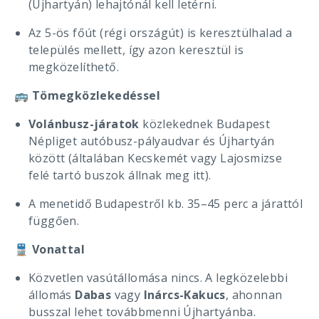
(Újhartyán) lehajtónál kell letérni.
Az 5-ös főút (régi országút) is keresztülhalad a
település mellett, így azon keresztül is
megközelíthető.
🚌
Tömegközlekedéssel
Volánbusz-járatok
közlekednek Budapest
Népliget autóbusz-pályaudvar és Újhartyán
között (általában Kecskemét vagy Lajosmizse
felé tartó buszok állnak meg itt).
A menetidő Budapestről kb. 35–45 perc a járattól
függően.
🚆
Vonattal
Közvetlen vasútállomása nincs. A legközelebbi
állomás
Dabas
vagy
Inárcs-Kakucs
, ahonnan
busszal lehet továbbmenni Újhartyánba.