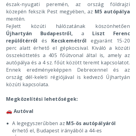
észak-nyugati peremén, az ország földrajzi
közepén fekszik Pest megyében, az
M5 autópálya
mentén.
Fejlett közúti hálózatának köszönhetően
Újhartyán Budapestről,
a
Liszt Ferenc
repülőtérről
és
Kecskemétről
egyaránt 15-20
perc alatt érhető el gépkocsival. Kiváló a közúti
összeköttetés a 405 főútvonal által is, amely az
autópálya és a 4 sz. főút között teremt kapcsolatot.
Ennek eredményeképpen Debrecennel és az
ország dél-keleti régiójával is kedvező Újhartyán
közúti kapcsolata.
Megközelítési lehetőségek:
🚗
Autóval
A legegyszerűbben az
M5-ös autópályáról
érhető el, Budapest irányából a 44-es