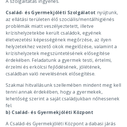
A szolgáltatás ingyenes.
Család- és Gyermekjóléti Szolgálatot
nyújtunk,
az ellátási területen élő szociális/mentálhigiénés
problémák miatt veszélyeztetett, illetve
krízishelyzetekbe került családok, egyének
életvezetési képességének megőrzése, az ilyen
helyzetekhez vezető okok megelőzése, valamint a
krízishelyzetek megszüntetésének elősegítése
érdekében. Feladatunk a gyermek testi, értelmi,
érzelmi és erkölcsi fejlődésének, jólétének,
családban való nevelésének elősegítése.
Szakmai hitvallásunk szellemében mindent meg kell
tenni annak érdekében, hogy a gyermekek,
lehetőség szerint a saját családjukban nőhessenek
fel.
b) Család- és Gyermekjóléti Központ
A Család-és Gyermekjóléti Központ a dabasi járás