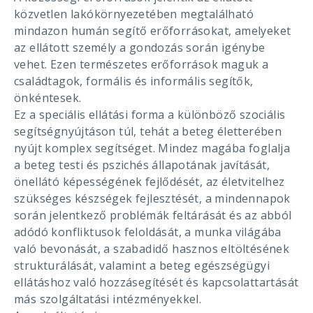
közvetlen lakókörnyezetében megtalálható
mindazon humán segítő erőforrásokat, amelyeket
az ellátott személy a gondozás során igénybe
vehet. Ezen természetes erőforrások maguk a
családtagok, formális és informális segítők,
önkéntesek.
Ez a speciális ellátási forma a különböző szociális
segítségnyújtáson túl, tehát a beteg életterében
nyújt komplex segítséget. Mindez magába foglalja
a beteg testi és pszichés állapotának javítását,
önellátó képességének fejlődését, az életvitelhez
szükséges készségek fejlesztését, a mindennapok
során jelentkező problémák feltárását és az abból
adódó konfliktusok feloldását, a munka világába
való bevonását, a szabadidő hasznos eltöltésének
strukturálását, valamint a beteg egészségügyi
ellátáshoz való hozzásegítését és kapcsolattartását
más szolgáltatási intézményekkel.