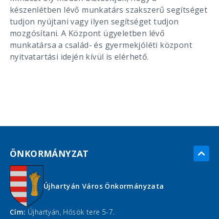
készenlétben lévő munkatárs szakszerű segítséget
tudjon nyújtani vagy ilyen segítséget tudjon
mozgósítani. A Központ ügyeletben lévő
munkatársa a család- és gyermekjóléti központ
nyitvatartási idején kívül is elérhető.
ÖNKORMÁNYZAT
Újhartyán Város Önkormányzata
Cím:
Újhartyán, Hősök tere 5-7.