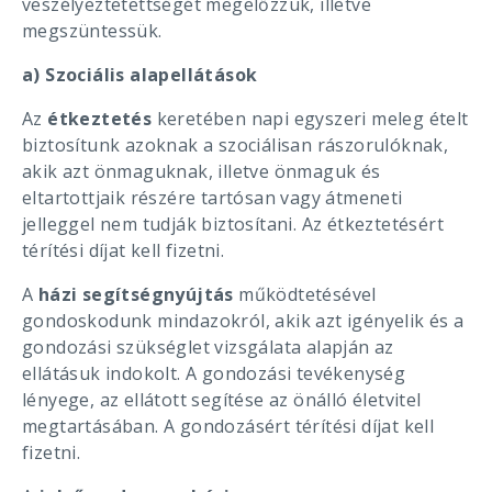
veszélyeztetettségét megelőzzük, illetve
megszüntessük.
a) Szociális alapellátások
Az
étkeztetés
keretében napi egyszeri meleg ételt
biztosítunk azoknak a szociálisan rászorulóknak,
akik azt önmaguknak, illetve önmaguk és
eltartottjaik részére tartósan vagy átmeneti
jelleggel nem tudják biztosítani. Az étkeztetésért
térítési díjat kell fizetni.
A
házi segítségnyújtás
működtetésével
gondoskodunk mindazokról, akik azt igényelik és a
gondozási szükséglet vizsgálata alapján az
ellátásuk indokolt. A gondozási tevékenység
lényege, az ellátott segítése az önálló életvitel
megtartásában. A gondozásért térítési díjat kell
fizetni.