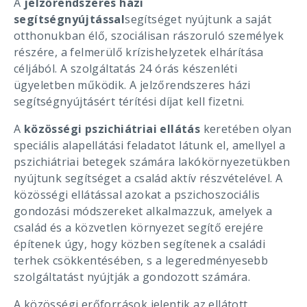
A
jelzőrendszeres házi
segítségnyújtással
segítséget nyújtunk a saját
otthonukban élő, szociálisan rászoruló személyek
részére, a felmerülő krízishelyzetek elhárítása
céljából. A szolgáltatás 24 órás készenléti
ügyeletben működik. A jelzőrendszeres házi
segítségnyújtásért térítési díjat kell fizetni.
A
közösségi pszichiátriai ellátás
keretében olyan
speciális alapellátási feladatot látunk el, amellyel a
pszichiátriai betegek számára lakókörnyezetükben
nyújtunk segítséget a család aktív részvételével. A
közösségi ellátással azokat a pszichoszociális
gondozási módszereket alkalmazzuk, amelyek a
család és a közvetlen környezet segítő erejére
építenek úgy, hogy közben segítenek a családi
terhek csökkentésében, s a legeredményesebb
szolgáltatást nyújtják a gondozott számára.
A közösségi erőforrások jelentik az ellátott