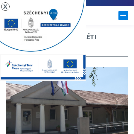
X
ÚJHARTYÁN
CSALÁD ÉS GYERMEKJÓLÉTI
SZOLGÁLAT