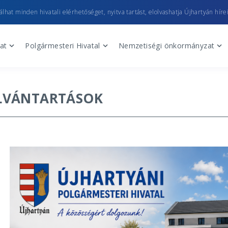
lhat minden hivatali elérhetőséget, nyitva tartást, elolvashatja Újhartyán hírei
at
Polgármesteri Hivatal
Nemzetiségi önkormányzat
LVÁNTARTÁSOK