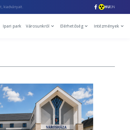
t, kiadványait.
HU
EN
Ipari park
Városunkról
Elérhetőség
Intézmények