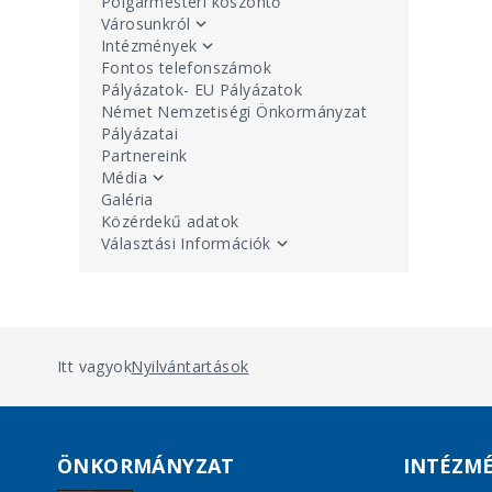
Polgármesteri köszöntő
Városunkról
Intézmények
Fontos telefonszámok
Pályázatok- EU Pályázatok
Német Nemzetiségi Önkormányzat
Pályázatai
Partnereink
Média
Galéria
Közérdekű adatok
Választási Információk
Itt vagyok:
Nyilvántartások
ÖNKORMÁNYZAT
INTÉZM