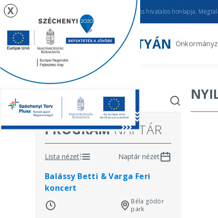
X
Újhartyán
város hivatalos honlapja. Megtalá
ÚJHARTYÁN
Önkormányz
NYI
PROGRAM
NAPTÁR
Lista nézet
Naptár nézet
Balássy Betti & Varga Feri
koncert
Béla gödör
park