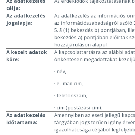
Az adatkezelés
Az érdeklődők tájékoztatásának bi
célja:
Az adatkezelés
Az adatkezelés az információs önr
jogalapja:
az információszabadságról szóló 2
5. § (1) bekezdés b) pontjában, ille
bekezdés a) pontjában előírtak sz
hozzájáruláson alapul.
A kezelt adatok
A kapcsolattartásra az alábbi adat
köre:
önkéntesen megadottakat kezeljü
· név,
· e- mail cím,
· telefonszám,
· cím (postázási cím).
Az adatkezelés
Amennyiben az eseti jellegű kapcs
időtartama:
tárgyában jogszerűen igény érvé
igazolhatósága céljából legfeljeb