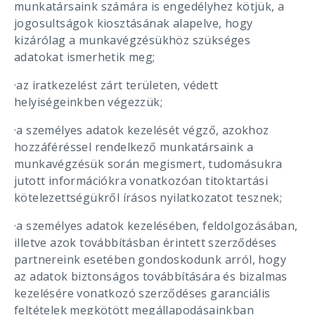
munkatársaink számára is engedélyhez kötjük, a
jogosultságok kiosztásának alapelve, hogy
kizárólag a munkavégzésükhöz szükséges
adatokat ismerhetik meg;
·az iratkezelést zárt területen, védett
helyiségeinkben végezzük;
·a személyes adatok kezelését végző, azokhoz
hozzáféréssel rendelkező munkatársaink a
munkavégzésük során megismert, tudomásukra
jutott információkra vonatkozóan titoktartási
kötelezettségükről írásos nyilatkozatot tesznek;
·a személyes adatok kezelésében, feldolgozásában,
illetve azok továbbításban érintett szerződéses
partnereink esetében gondoskodunk arról, hogy
az adatok biztonságos továbbítására és bizalmas
kezelésére vonatkozó szerződéses garanciális
feltételek megkötött megállapodásainkban