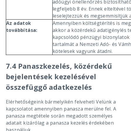
adóügyi önellenőrzés biztosítha
legfeljebb 8 év. Ennek elteltével tö
leselejtezzük és megsemmisítjük a
Az adatok
Amennyiben költségtérítés is megá
továbbítása:
akkor a közérdekű adatigénylés te
kapcsolódó pénzügyi bizonylatok (
tartalmát a Nemzeti Adó- és Vámh
kötelesek vagyunk átadni.
7.4 Panaszkezelés, közérdekű
bejelentések kezelésével
összefüggő adatkezelés
Elérhetőségeink bármelyikén felveheti Velünk a
kapcsolatot amennyiben panasza merülne fel. A
panasza megtétele során megadott személyes
adatait kizárólag a panasza kezelés érdekében
használjuk.