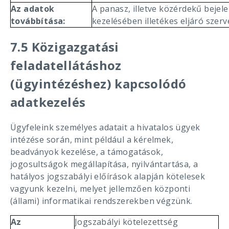
Az adatok
A panasz, illetve közérdekű bejel
továbbítása:
kezelésében illetékes eljáró szerv
7.5 Közigazgatási
feladatellátáshoz
(ügyintézéshez) kapcsolódó
adatkezelés
Ügyfeleink személyes adatait a hivatalos ügyek
intézése során, mint például a kérelmek,
beadványok kezelése, a támogatások,
jogosultságok megállapítása, nyilvántartása, a
hatályos jogszabályi előírások alapján kötelesek
vagyunk kezelni, melyet jellemzően központi
(állami) informatikai rendszerekben végzünk.
Az
Jogszabályi kötelezettség