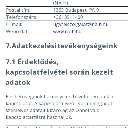
(NAIH)
Postai cím:
1363 Budapest, Pf. 9.
Telefonszám:
+3613911400
E- mail:
ugyfelszolgalat@naih.hu
Weboldal:
www.naih.hu
7.Adatkezelésitevékenységeink
7.1 Érdeklődés,
kapcsolatfelvétel során kezelt
adatok
Elérhetőségeink bármelyikén felveheti Velünk a
kapcsolatot. A kapcsolatfelvétel során megadott
személyes adatait kizárólag az Önnel való
kapcsolattartásra használjuk.