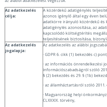
az alábbi adatkezelést végezzük.
Az adatkezelés
A közérdekű adatigénylés teljesíté
célja:
azonos igénylő által egy éven bel
adatkörre irányuló közérdekű és 
adatigénylés azonosítása, az ada
kapcsolódó költségtérítés megáll
teljesítésének biztosítása, bizonyl
Az adatkezelés
Az adatkezelés az alábbi jogszabál
jogalapja:
· GDPR 6. cikk (1) bekezdés c) pont
· az információs önrendelkezési jo
információszabadságról szóló 2011.
§ (2) bekezdés és 29. § (1b) bekez
· az államháztartásról szóló 2011.
· Magyarország helyi önkormányzat
CLXXXIX. törvény,