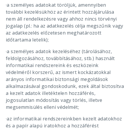
·a személyes adatokat töröljük, amennyiben
további kezelésükhöz az érintett hozzájárulása
nem áll rendelkezésre vagy ahhoz nincs törvényi
jogalap (pl.: ha az adatkezelés célja megszűnik vagy
az adatkezelés előzetesen meghatározott
időtartama letelik);
·a személyes adatok kezeléséhez (tárolásához,
feldolgozásához, továbbításához, stb.) használt
informatikai rendszereink és eszközeink
védelméről korszerű, az ismert kockázatokkal
arányos informatikai biztonsági megoldások
alkalmazásával gondoskodunk, ezek által biztosítva
a kezelt adatok illetéktelen hozzáférés,
jogosulatlan módosítás vagy törlés, illetve
megsemmisülés elleni védelmét;
·az informatikai rendszereinkben kezelt adatokhoz
és a papír alapú iratokhoz a hozzáférést