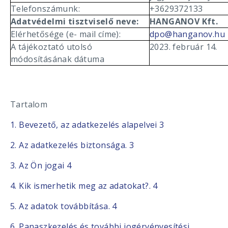
Telefonszámunk:
+3629372133
Adatvédelmi tisztviselő neve:
HANGANOV Kft.
Elérhetősége (e- mail címe):
dpo@hanganov.hu
A tájékoztató utolsó
2023. február 14.
módosításának dátuma
Tartalom
1. Bevezető, az adatkezelés alapelvei 3
2. Az adatkezelés biztonsága. 3
3. Az Ön jogai 4
4. Kik ismerhetik meg az adatokat?. 4
5. Az adatok továbbítása. 4
6. Panaszkezelés és további jogérvényesítési