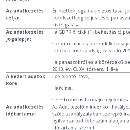
Az adatkezelés
Érintettek jogainak biztosítása, j
célja:
kötelezettség teljesítése, panasz
kivizsgálása.
Az adatkezelés
· a GDPR 6. cikk (1) bekezdés c) po
jogalapja:
· az információs önrendelkezési jo
információszabadságról szóló 2011.
· a panaszokról és a közérdekű be
2013. évi CLXV. törvény 1. §-a
A kezelt adatok
· bejelentő neve,
köre:
· lakcíme,
· elektronikus formájú bejelentés 
Az adatkezelés
Az Adatkezelő mindenkor hatályos
időtartama:
szóló szabályzatában szereplő ira
nyilvántartott tételszám alapján 
időtartama szerint.