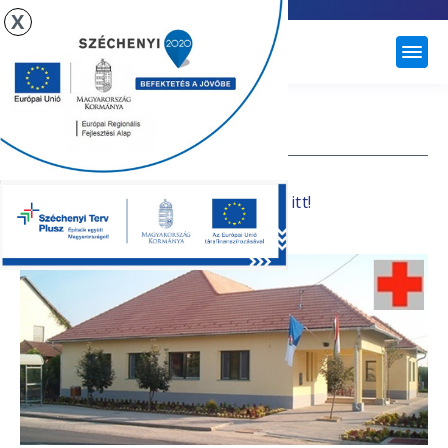
X
ÚJHARTYÁN
ORVOSI ÜGYELET
Adatkezelési tájékoztató letöltése itt!