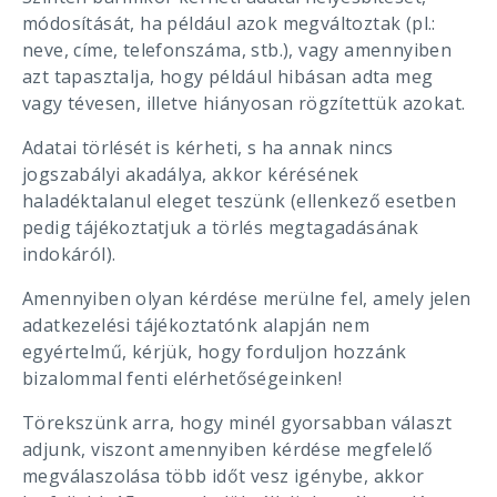
módosítását, ha például azok megváltoztak (pl.:
neve, címe, telefonszáma, stb.), vagy amennyiben
azt tapasztalja, hogy például hibásan adta meg
vagy tévesen, illetve hiányosan rögzítettük azokat.
Adatai törlését is kérheti, s ha annak nincs
jogszabályi akadálya, akkor kérésének
haladéktalanul eleget teszünk (ellenkező esetben
pedig tájékoztatjuk a törlés megtagadásának
indokáról).
Amennyiben olyan kérdése merülne fel, amely jelen
adatkezelési tájékoztatónk alapján nem
egyértelmű, kérjük, hogy forduljon hozzánk
bizalommal fenti elérhetőségeinken!
Törekszünk arra, hogy minél gyorsabban választ
adjunk, viszont amennyiben kérdése megfelelő
megválaszolása több időt vesz igénybe, akkor