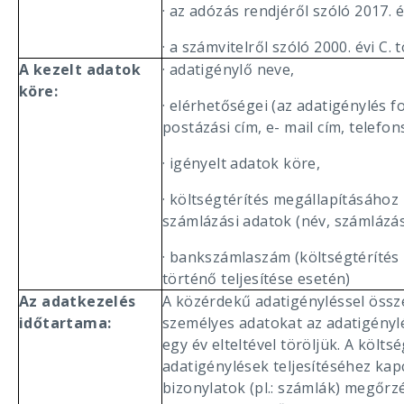
· az adózás rendjéről szóló 2017. é
· a számvitelről szóló 2000. évi C. 
A kezelt adatok
· adatigénylő neve,
köre:
· elérhetőségei (az adatigénylés 
postázási cím, e- mail cím, telefo
· igényelt adatok köre,
· költségtérítés megállapításához
számlázási adatok (név, számlázás
· bankszámlaszám (költségtérítés 
történő teljesítése esetén)
Az adatkezelés
A közérdekű adatigényléssel öss
időtartama:
személyes adatokat az adatigénylé
egy év elteltével töröljük. A költsé
adatigénylések teljesítéséhez ka
bizonylatok (pl.: számlák) megőrzés