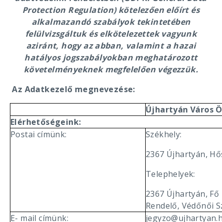
Protection Regulation) kötelezően előírt és
alkalmazandó szabályok tekintetében
felülvizsgáltuk és elkötelezettek vagyunk
aziránt, hogy az abban, valamint a hazai
hatályos jogszabályokban meghatározott
követelményeknek megfelelően végezzük.
Az Adatkezelő megnevezése:
Újhartyán Város 
Elérhetőségeink:
Postai címünk:
Székhely:
2367 Újhartyán, Hős
Telephelyek:
2367 Újhartyán, Fő
Rendelő, Védőnői S
E- mail címünk:
jegyzo@ujhartyan.