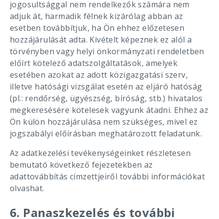
jogosultsággal nem rendelkezők számára nem
adjuk át, harmadik félnek kizárólag abban az
esetben továbbítjuk, ha Ön ehhez előzetesen
hozzájárulását adta. Kivételt képeznek ez alól a
törvényben vagy helyi önkormányzati rendeletben
előírt kötelező adatszolgáltatások, amelyek
esetében azokat az adott közigazgatási szerv,
illetve hatósági vizsgálat esetén az eljáró hatóság
(pl.: rendőrség, ügyészség, bíróság, stb.) hivatalos
megkeresésére kötelesek vagyunk átadni. Ehhez az
Ön külön hozzájárulása nem szükséges, mivel ez
jogszabályi előírásban meghatározott feladatunk.
Az adatkezelési tevékenységeinket részletesen
bemutató következő fejezetekben az
adattovábbítás címzettjeiről további információkat
olvashat.
6. Panaszkezelés és további