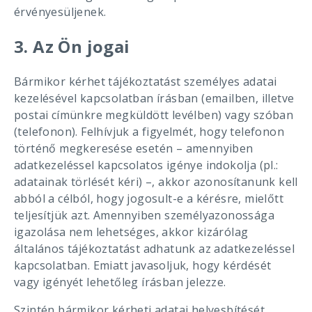
érvényesüljenek.
3. Az Ön jogai
Bármikor kérhet tájékoztatást személyes adatai
kezelésével kapcsolatban írásban (emailben, illetve
postai címünkre megküldött levélben) vagy szóban
(telefonon). Felhívjuk a figyelmét, hogy telefonon
történő megkeresése esetén – amennyiben
adatkezeléssel kapcsolatos igénye indokolja (pl.:
adatainak törlését kéri) –, akkor azonosítanunk kell
abból a célból, hogy jogosult-e a kérésre, mielőtt
teljesítjük azt. Amennyiben személyazonossága
igazolása nem lehetséges, akkor kizárólag
általános tájékoztatást adhatunk az adatkezeléssel
kapcsolatban. Emiatt javasoljuk, hogy kérdését
vagy igényét lehetőleg írásban jelezze.
Szintén bármikor kérheti adatai helyesbítését,