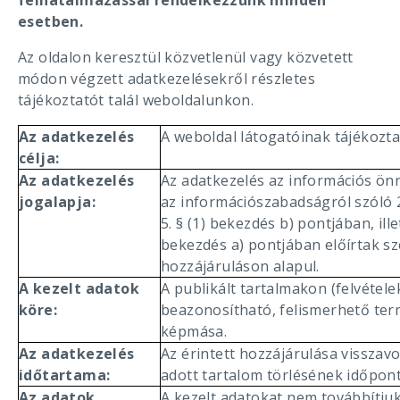
felhatalmazással rendelkezzünk minden
esetben.
Az oldalon keresztül közvetlenül vagy közvetett
módon végzett adatkezelésekről részletes
tájékoztatót talál weboldalunkon.
Az adatkezelés
A weboldal látogatóinak tájékozta
célja:
Az adatkezelés
Az adatkezelés az információs önr
jogalapja:
az információszabadságról szóló 2
5. § (1) bekezdés b) pontjában, ille
bekezdés a) pontjában előírtak sz
hozzájáruláson alapul.
A kezelt adatok
A publikált tartalmakon (felvétele
köre:
beazonosítható, felismerhető te
képmása.
Az adatkezelés
Az érintett hozzájárulása visszavo
időtartama:
adott tartalom törlésének időpont
Az adatok
A kezelt adatokat nem továbbítju