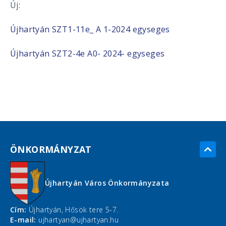
Új:
Újhartyán SZT1-11e_ A 1-2024 egyseges
Újhartyán SZT2-4e A0- 2024- egyseges
ÖNKORMÁNYZAT
Újhartyán Város Önkormányzata
Cím:
Újhartyán, Hősök tere 5-7.
E-mail:
ujhartyan@ujhartyan.hu