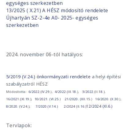
egységes szerkezetben
13/2025 ( X.21) A HÉSZ módosító rendelete
Újhartyán SZ-2-4e A0- 2025- egységes
szerkezetben
2024. november 06-tól hatályos:
5/2019 (V.24.) önkormányzati rendelete
a helyi építési
szabályzatról HÉSZ
Módosította:
6/2022.(IV.29.
),
4/2022.(III.18.
),
3/2022.(II.18.
),
16/2021.(XI.19.)
,
10/2021. (VI.25
.)
21/2020. (XII.15
.)
16/2020. (X.30.
),
12/2024 (XI.6.)
8/2020. (V.24.),
7/2020.(V.14.)
2/2024 (II.16.)
Tervlapok: