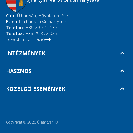
Újhartyán Város Önkormányzata
Cím:
Újhartyán, Hősök tere 5-7.
E-mail:
ujhartyan@ujhartyan.hu
Telefon:
+36 29 372 133
Telefax:
+36 29 372 025
További információ
INTÉZMÉNYEK
HASZNOS
KÖZELGŐ ESEMÉNYEK
Copyright © 2026 Újhartyán ©