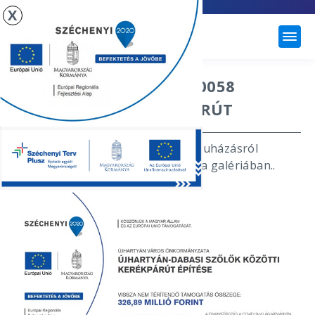
X
ÚJHARTYÁN
VEKOP-5.3.2.-15-2020-00058
DABASISZŐLŐ KERÉKPÁRÚT
A beruházás előtti képek és a beruházásról
készült képek megtekinthetők itt a galériában..