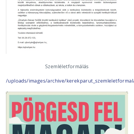
Szemléletformálás
/uploads/images/archive/kerekparut_szemleletforma