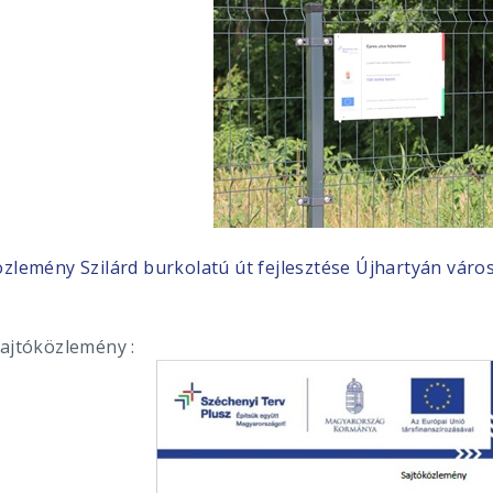
özlemény
Szilárd burkolatú út fejlesztése Újhartyán vár
sajtóközlemény :