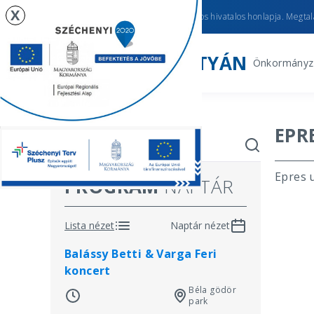
X
Újhartyán
város hivatalos honlapja. Megtalá
ÚJHARTYÁN
Önkormányz
EPR
Epres u
PROGRAM
NAPTÁR
Lista nézet
Naptár nézet
Balássy Betti & Varga Feri
koncert
Béla gödör
park