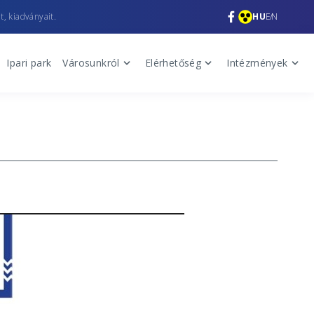
t, kiadványait.
HU
EN
Ipari park
Városunkról
Elérhetőség
Intézmények