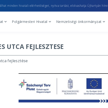
lhat minden hivatali elérhetőséget, nyitva tartást, elolvashatja Újhartyán hírei
at
Polgármesteri Hivatal
Nemzetiségi önkormányzat
ES UTCA FEJLESZTESE
tca fejlesztése