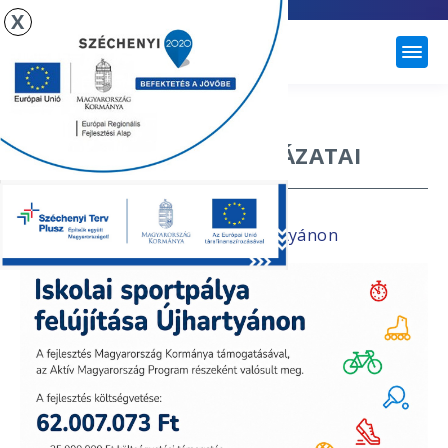
X
ÚJHARTYÁN
NÉMET NEMZETISÉGI
ÖNKORMÁNYZAT PÁLYÁZATAI
Iskola sportpálya felújítása Újhartyánon