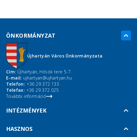
ÖNKORMÁNYZAT
Újhartyán Város Önkormányzata
Cím:
Újhartyán, Hősök tere 5-7.
E-mail:
ujhartyan@ujhartyan.hu
Telefon:
+36 29 372 133
Telefax:
+36 29 372 025
További információ
INTÉZMÉNYEK
HASZNOS