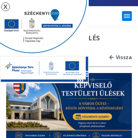
X
ÚJHARTYÁN
KÉPVISELŐ TESTÜLETI ÜLÉS
2026.05.21.
Vissza