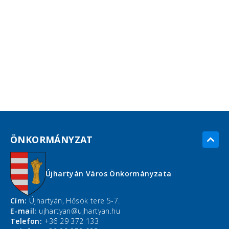
ÖNKORMÁNYZAT
Újhartyán Város Önkormányzata
Cím:
Újhartyán, Hősök tere 5-7.
E-mail:
ujhartyan@ujhartyan.hu
Telefon:
+36 29 372 133