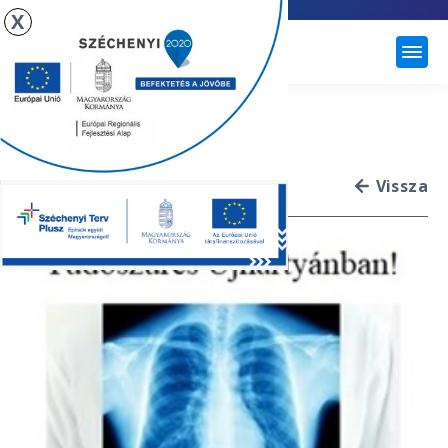
X
ÚJHARTYÁN
2026. ÉVI TÜDŐSZŰRÉS
ÚJHARTYÁNBAN!
Vissza