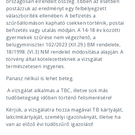
országosan elrendelt összeg. Ebben az esetben
postázzuk az eredményt egy felbélyegzett
válaszboríték ellenében. A befizetés a
szűrőállomáson kapható csekken történik, postai
befizetés vagy utalás módján. A 14-18 év közötti
gyermekek szűrése nem végezhető, a
belügyminiszter 102/2023 (XII.29.) BM rendelete,
18/1998. (VI.3) NM rendelet módosítása alapján. A
törvény által kötelezetteknek a vizsgálat
természetesen ingyenes.
Panasz nélkül is lehet beteg.
A vizsgálat alkalmas a TBC, illetve sok más
tüdőbetegség időben történő felismerésére!
Kérjük, a vizsgálatra hozza magával TB kártyáját,
lakcímkártyáját, személyi igazolványát, illetve ha
van az előző évi tüdőszűrő igazolást!