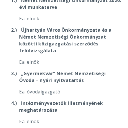
1.)
Német Nemzetiségi Önkormányzat 2026.
évi munkaterve
Ea: elnök
2.)
Újhartyán Város Önkormányzata és a
Német Nemzetiségi Önkormányzat
közötti közigazgatási szerződés
felülvizsgálata
Ea: elnök
3.)
„Gyermekvár” Német Nemzetiségi
Óvoda – nyári nyitvatartás
Ea: óvodaigazgató
4.)
Intézményvezetők illetményének
meghatározása
Ea: elnök