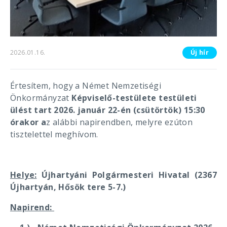
2026.01.16.
Új hír
Értesítem, hogy a Német Nemzetiségi
Önkormányzat
Képviselő-testülete testületi
ülést tart
2026. január 22-én (csütörtök) 15:30
órakor a
z alábbi napirendben, melyre ezúton
tisztelettel meghívom.
Helye:
Újhartyáni Polgármesteri Hivatal (2367
Újhartyán, Hősök tere 5-7.)
Napirend: