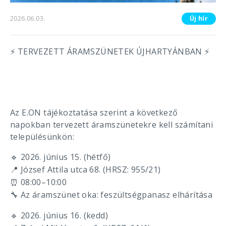
2026.06.03.
Új hír
TERVEZETT ÁRAMSZÜNETEK ÚJHARTYÁNBAN
⚡
⚡
Az E.ON tájékoztatása szerint a következő
napokban tervezett áramszünetekre kell számítani
településünkön:
2026. június 15. (hétfő)
🔹
József Attila utca 68. (HRSZ: 955/21)
📍
08:00–10:00
⏰
Az áramszünet oka: feszültségpanasz elhárítása
🔧
2026. június 16. (kedd)
🔹