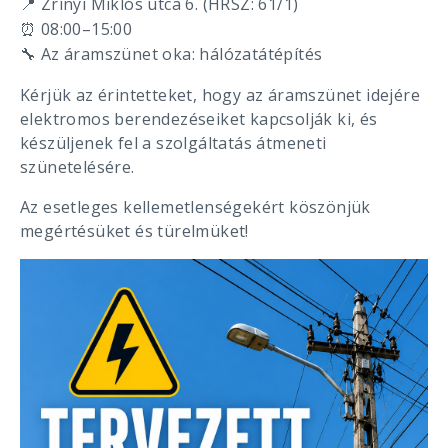
Zrínyi Miklós utca 6. (HRSZ: 61/1)
📍
08:00–15:00
⏰
Az áramszünet oka: hálózatátépítés
🔧
Kérjük az érintetteket, hogy az áramszünet idejére
elektromos berendezéseiket kapcsolják ki, és
készüljenek fel a szolgáltatás átmeneti
szünetelésére.
Az esetleges kellemetlenségekért köszönjük
megértésüket és türelmüket!