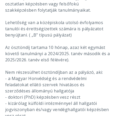
osztatlan képzésben vagy felsőfokú
szakképzésben folytatják tanulmányaikat.
Lehetőség van a középiskola utolsó évfolyamos
tanulói és érettségizettek számára is pályázatot
benyújtani. ( „B” típusú pályázat)
Az ösztöndíj tartama 10 hónap, azaz két egymást
követő tanulmányi a 2024/2025. tanév második és a
2025/2026. tanév első félévére).
Nem részesülhet ösztöndíjban az a pályázó, aki:
- a Magyar Honvédség és a rendvédelmi
feladatokat ellátó szervek hivatásos és
szerződéses állományú hallgatója
- doktori (PhD) képzésben vesz részt
- kizárólag külföldi intézménnyel áll hallgatói
jogviszonyban és/vagy vendéghallgatói képzésben
vesz részt.