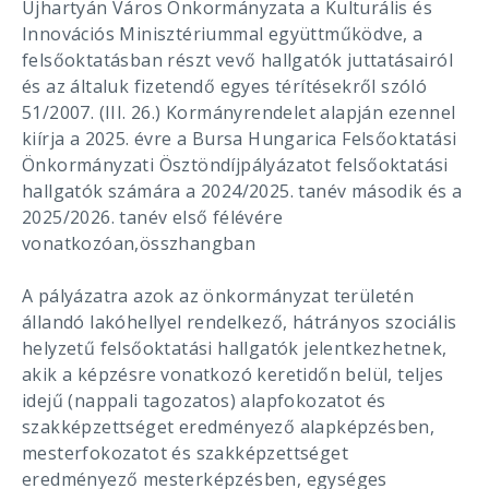
Újhartyán Város Önkormányzata a Kulturális és
Innovációs Minisztériummal együttműködve, a
felsőoktatásban részt vevő hallgatók juttatásairól
és az általuk fizetendő egyes térítésekről szóló
51/2007. (III. 26.) Kormányrendelet alapján ezennel
kiírja a 2025. évre a Bursa Hungarica Felsőoktatási
Önkormányzati Ösztöndíjpályázatot felsőoktatási
hallgatók számára a 2024/2025. tanév második és a
2025/2026. tanév első félévére
vonatkozóan,összhangban
A pályázatra azok az önkormányzat területén
állandó lakóhellyel rendelkező, hátrányos szociális
helyzetű felsőoktatási hallgatók jelentkezhetnek,
akik a képzésre vonatkozó keretidőn belül, teljes
idejű (nappali tagozatos) alapfokozatot és
szakképzettséget eredményező alapképzésben,
mesterfokozatot és szakképzettséget
eredményező mesterképzésben, egységes