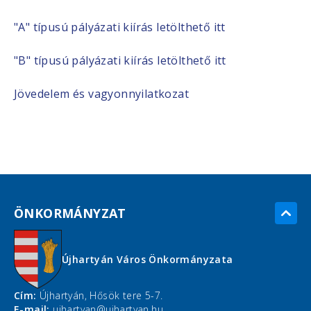
"A" típusú pályázati kiírás letölthető itt
"B" típusú pályázati kiírás letölthető itt
Jövedelem és vagyonnyilatkozat
ÖNKORMÁNYZAT
Újhartyán Város Önkormányzata
Cím:
Újhartyán, Hősök tere 5-7.
E-mail:
ujhartyan@ujhartyan.hu