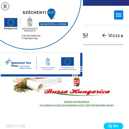
X
ÚJHARTYÁN
BURSA HUNGARICA 2025!
Vissza
2024.11.04.
Új hír