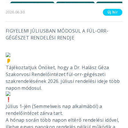
2026.06.30.
Új hír
FIGYELEM! JÚLIUSBAN MÓDOSUL A FÜL-ORR-
GÉGÉSZET RENDELÉSI RENDJE
Tájékoztatjuk Önöket, hogy a Dr. Halász Géza
Szakorvosi Rendelőintézet fül-orr-gégészeti
szakrendelésének 2026. júliusi rendelési ideje több
napon módosul.
Július 1-jén (Semmelweis nap alkalmából) a
rendelőintézet zárva tart.
A hónap során több napon eltérő rendelési idővel,
illetve egyes napokon rendelés nélkül működik a