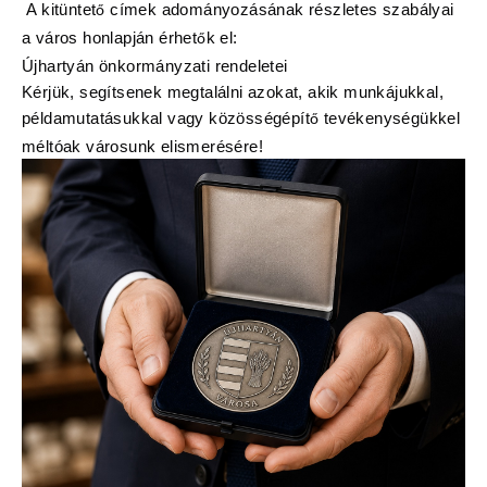
A kitüntet
címek adományozásának részletes szabályai
ő
a város honlapján érhet
k el:
ő
Újhartyán önkormányzati rendeletei
Kérjük, segítsenek megtalálni azokat, akik munkájukkal,
példamutatásukkal vagy közösségépít
tevékenységükkel
ő
méltóak városunk elismerésére!