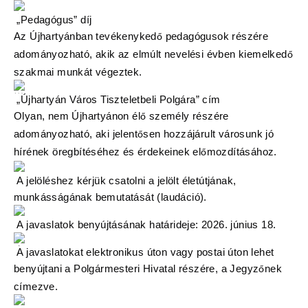
„Pedagógus” díj
Az Újhartyánban tevékenyked
pedagógusok részére
ő
adományozható, akik az elmúlt nevelési évben kiemelked
ő
szakmai munkát végeztek.
„Újhartyán Város Tiszteletbeli Polgára” cím
Olyan, nem Újhartyánon él
személy részére
ő
adományozható, aki jelent
sen hozzájárult városunk jó
ő
hírének öregbítéséhez és érdekeinek el
mozdításához.
ő
A jelöléshez kérjük csatolni a jelölt életútjának,
munkásságának bemutatását (laudáció).
A javaslatok benyújtásának határideje: 2026. június 18.
A javaslatokat elektronikus úton vagy postai úton lehet
benyújtani a Polgármesteri Hivatal részére, a Jegyz
nek
ő
címezve.