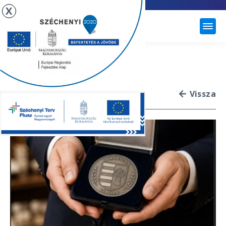
X
ÚJHARTYÁN
KITÜNTETŐ CÍMEK
ADOMÁNYOZÁSA 2026!
Vissza