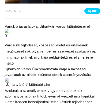
2026.06.03.
Új hír
Várjuk a javaslatokat Újhartyán városi kitüntetéseire!
Városunk fejl
dését, közösségi életét és értékeinek
ő
meg
rzését sok olyan ember és szervezet szolgálja nap
ő
mint nap, akiknek munkája példaérték
és elismerésre
ű
méltó.
Újhartyán Város Önkormányzata várja a lakosság
javaslatait az alábbi kitüntet
címek adományozására:
ő
„Újhartyánért” kitüntet
cím
ő
Azoknak a személyeknek vagy szervezeteknek
adományozható, akik több éven át végzett munkájukkal
kiemelked
en hozzájárultak településünk fejl
déséhez.
ő
ő