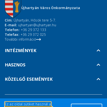
Újhartyán Város Önkormányzata
Cím:
Újhartyán, Hősök tere 5-7.
E-mail:
ujhartyan@ujhartyan.hu
Telefon:
+36 29 372 133
Telefax:
+36 29 372 025
További információ
INTÉZMÉNYEK
HASZNOS
KÖZELGŐ ESEMÉNYEK
Ez az oldal sütiket használ a
Copyright © 2026 Újhartyán ©