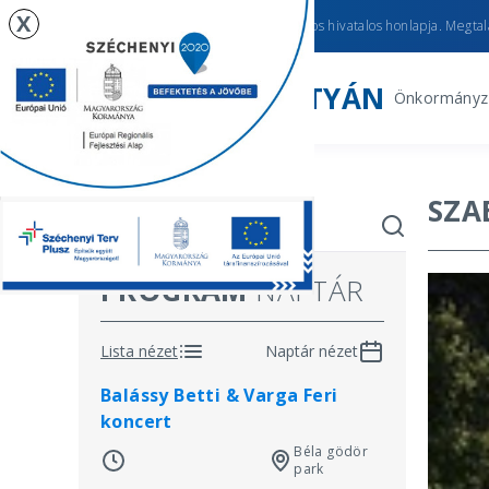
X
Újhartyán
város hivatalos honlapja. Megtalá
ÚJHARTYÁN
Önkormányz
SZA
PROGRAM
NAPTÁR
Lista nézet
Naptár nézet
Balássy Betti & Varga Feri
koncert
Béla gödör
park