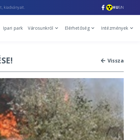
t, kiadványait.
HU
EN
Ipari park
Városunkról
Elérhetőség
Intézmények
SE!
Vissza