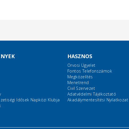
ÉNYEK
HASZNOS
Orvosi Ügyelet
Fontos Telefonszámok
Megközelítés
Menetrend
Civil Szervezet
y
Adatvédelmi Tájékoztató
etiségi Idősek Napközi Klubja
Akadálymentesítési Nyilatkozat
k