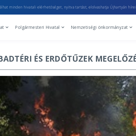
lhat minden hivatali elérhetőséget, nyitva tartást, elolvashatja Újhartyán hírei
at
Polgármesteri Hivatal
Nemzetiségi önkormányzat
BADTÉRI ÉS ERDŐTŰZEK MEGELŐZÉ