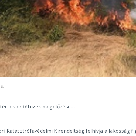
18.
éri és erdőtüzek megelőzése....
ri Katasztrófavédelmi Kirendeltség felhívja a lakosság f