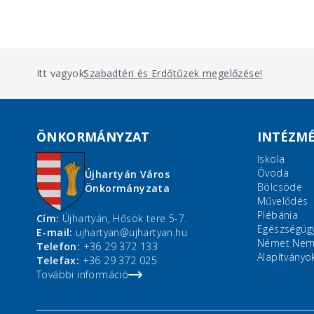
Itt vagyok:
Szabadtéri és Erdőtűzek megelőzése!
ÖNKORMÁNYZAT
INTÉZM
Iskola
Óvoda
Újhartyán Város
Bölcsöde
Önkormányzata
Művelődés
Plébánia
Cím:
Újhartyán, Hősök tere 5-7.
Egészségüg
E-mail:
ujhartyan@ujhartyan.hu
Német Nemz
Telefon:
+36 29 372 133
Alapítványo
Telefax:
+36 29 372 025
További információ