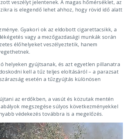
zott veszélyt jelentenek. A magas hőmérséklet, az
zikra is elegendő lehet ahhoz, hogy rövid idő alatt
ménye. Gyakori ok az eldobott cigarettacsikk, a
lladékégetés vagy a mezőgazdasági munkák során
szetes élőhelyeket veszélyeztetik, hanem
nyegethetnek.
kó helyeken gyújtsanak, és azt egyetlen pillanatra
skodni kell a tűz teljes eloltásáról – a parazsat
s szárazság esetén a tűzgyújtás különösen
 gyújtani az erdőkben, a vasút és közutak mentén
 szabályok megszegése súlyos következményekkel
konyabb védekezés továbbra is a megelőzés.