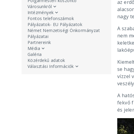
Polgármesteri köszöntő
az erd
Városunkról
alacson
Intézmények
nagy te
Fontos telefonszámok
Pályázatok- EU Pályázatok
A szab
Német Nemzetiségi Önkormányzat
nem me
Pályázatai
keletk
Partnereink
Média
lakóép
Galéria
Közérdekű adatok
Kiemelt
Választási Információk
se hagy
vízzel 
veszély
A hatós
fekvő 
és jele