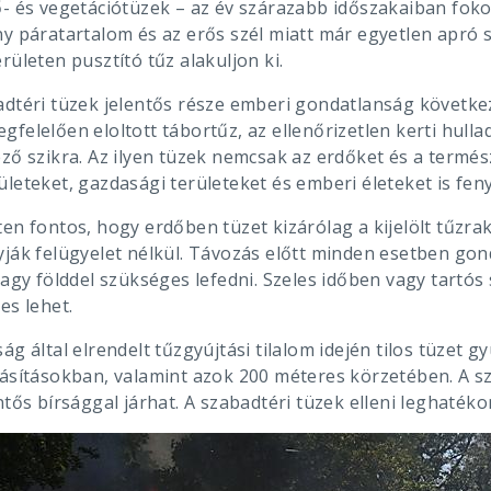
ő- és vegetációtüzek – az év szárazabb időszakaiban foko
y páratartalom és az erős szél miatt már egyetlen apró s
rületen pusztító tűz alakuljon ki.
adtéri tüzek jelentős része emberi gondatlanság következ
gfelelően eloltott tábortűz, az ellenőrizetlen kerti hu
ező szikra. Az ilyen tüzek nemcsak az erdőket és a termé
ületeket, gazdasági területeket és emberi életeket is fe
en fontos, hogy erdőben tüzet kizárólag a kijelölt tűzra
ják felügyelet nélkül. Távozás előtt minden esetben gondo
vagy földdel szükséges lefedni. Szeles időben vagy tartó
es lehet.
ág által elrendelt tűzgyújtási tilalom idején tilos tüzet
fásításokban, valamint azok 200 méteres körzetében. A
ntős bírsággal járhat. A szabadtéri tüzek elleni leghaté