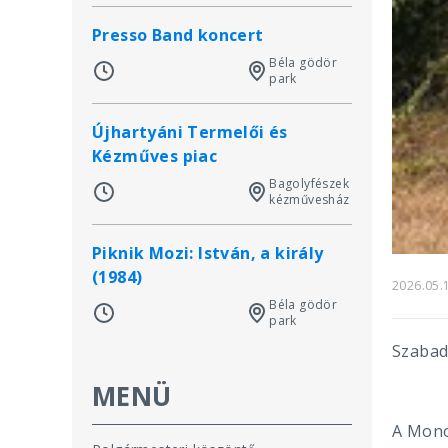
Presso Band koncert
Béla gödör
park
Újhartyáni Termelői és
Kézműves piac
Bagolyfészek
kézművesház
Piknik Mozi: István, a király
(1984)
2026.05.
Béla gödör
park
Szabadt
MENÜ
A Mono