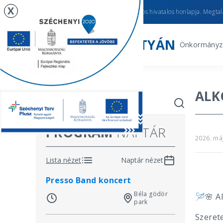
X
Újhartyán
város hivatalos honlapja. Megtalá
ÚJHARTYÁN
Önkormányz
ALK
PROGRAM
NAPTÁR
2026. má
Lista nézet
Naptár nézet
Presso Band koncert
Béla gödör
🪡
Al
🌸
park
Szeret