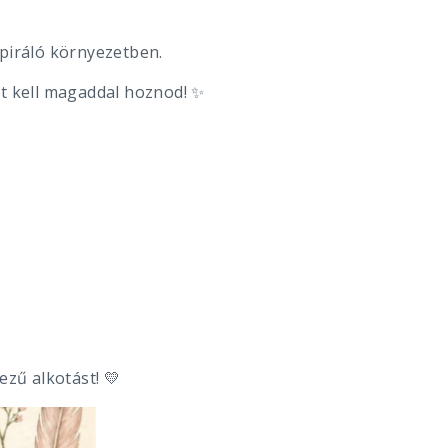
spiráló környezetben.
et kell magaddal hoznod!
✨
kezű alkotást!
💛