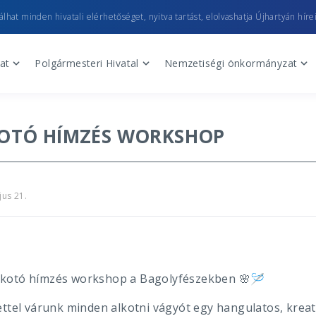
lhat minden hivatali elérhetőséget, nyitva tartást, elolvashatja Újhartyán hírei
at
Polgármesteri Hivatal
Nemzetiségi önkormányzat
OTÓ HÍMZÉS WORKSHOP
jus 21.
kotó hímzés workshop a Bagolyfészekben
🪡
🌸
ettel várunk minden alkotni vágyót egy hangulatos, kre