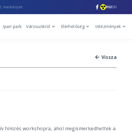
t, kiadványait.
HU
EN
Ipari park
Városunkról
Elérhetőség
Intézmények
Vissza
atív hímzés workshopra, ahol megismerkedhettek a