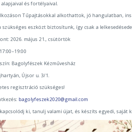
alapjaival és fortélyaival.
alkozáson Tűpajtásokkal alkothattok, jó hangulatban, in
 szükséges eszközt biztosítunk, így csak a lelkesedésed
ont: 2026. május 21., csütörtök
 17:00–19:00
szín: Bagolyfészek Kézművesház
hartyán, Újsor u. 3/1.
etes regisztráció szükséges!
ntkezés:
bagolyfeszek2020@gmail.com
kapcsolódj ki, tanulj valami újat, és készíts egyedi, saját 