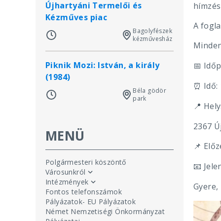
Újhartyáni Termelői és
hímzés 
Kézműves piac
A fogl
Bagolyfészek
kézművesház
Minden
Piknik Mozi: István, a király
Időp
📅
(1984)
Idő:
⏰
Béla gödör
park
Hely
📍
2367 Új
MENÜ
Előz
📌
Polgármesteri köszöntő
Jele
📧
Városunkról
Intézmények
Gyere, 
Fontos telefonszámok
Pályázatok- EU Pályázatok
Német Nemzetiségi Önkormányzat