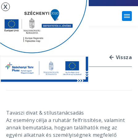
X
ÚJHARTYÁN
TAVASZI DIVAT &
STÍLUSTANÁCSADÁS!
Vissza
2026. február 20.
Tavaszi divat & stílustanácsadás
Az esemény célja a ruhatár felfrissítése, valamint
annak bemutatása, hogyan találhatók meg az
egyéni alkatnak és személyiségnek megfelelő