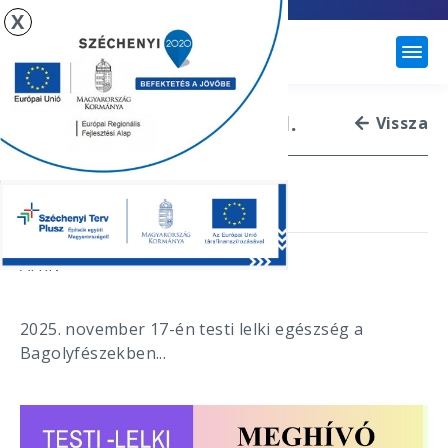
X
ÚJHARTYÁN
TESTI LELKI EGÉSZSÉG III.
Vissza
2025. november 17.
Arhív
2025. november 17-én testi lelki egészség a
Bagolyfészekben...