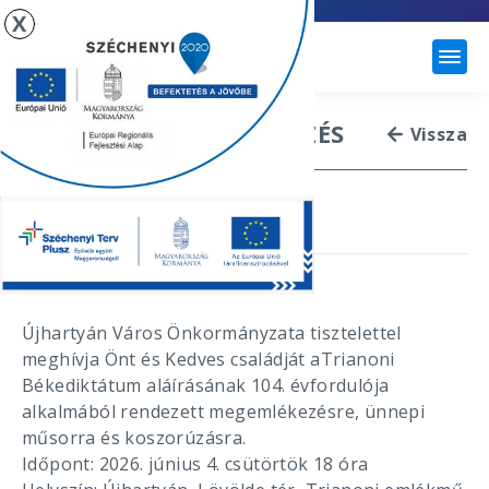
X
ÚJHARTYÁN
TRIANONI MEGEMLÉKEZÉS
Vissza
2026. június 4.
Újhartyán Város Önkormányzata tisztelettel
meghívja Önt és Kedves családját aTrianoni
Békediktátum aláírásának 104. évfordulója
alkalmából rendezett megemlékezésre, ünnepi
műsorra és koszorúzásra.
Időpont: 2026. június 4. csütörtök 18 óra