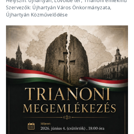
Helyszín: Újhartyán, Lövölde tér, Trianoni emlékmű
Szervezők: Újhartyán Város Önkormányzata,
Újhartyán Közművelődése