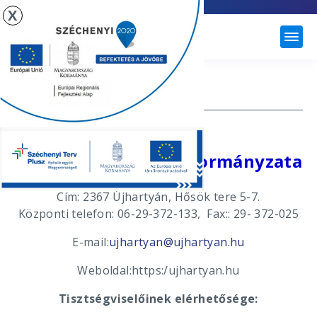
X
ÚJHARTYÁN
SZERV VEZETŐI
Újhartyán Város Önkormányzata
Cím: 2367 Újhartyán, Hősök tere 5-7.
Központi telefon: 06-29-372-133, Fax:: 29- 372-025
E-mail:
ujhartyan@ujhartyan.hu
Weboldal:https:/ujhartyan.hu
Tisztségviselőinek elérhetősége: