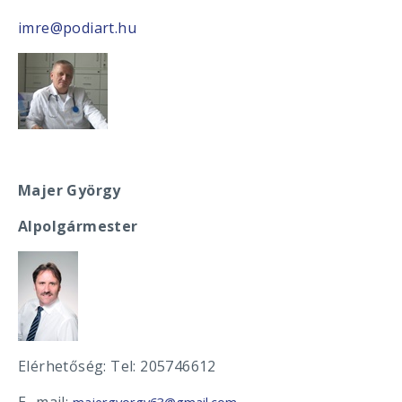
imre@podiart.hu
Majer György
Alpolgármester
Elérhetőség: Tel: 205746612
E- mail:
majergyorgy63@gmail.com