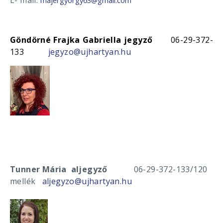
Göndörné Frajka Gabriella jegyző
06-29-372-
133
jegyzo@ujhartyan.hu
Tunner Mária aljegyző
06-29-372-133/120
mellék
aljegyzo@ujhartyan.hu