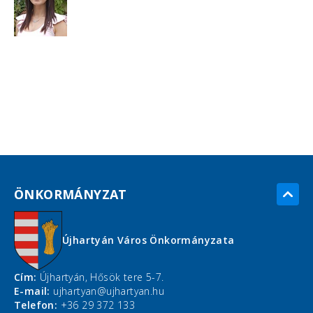
ÖNKORMÁNYZAT
Újhartyán Város Önkormányzata
Cím:
Újhartyán, Hősök tere 5-7.
E-mail:
ujhartyan@ujhartyan.hu
Telefon:
+36 29 372 133